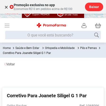
Promoção exclusiva no app
×
Baixar
Economize R$10 em pedidos acima de R$100
O que você está buscando?
Saúde e Bem Estar
Ortopedia e Mobilidade
Pés e Pernas
Termos mais buscados
Corretivo Para Joanete Siligel G 1 Par
Fralda
1
º
Voltar
Medley
2
º
Lenço Umedecido
3
º
Fralda Xg
4
º
Fralda G
5
º
Corretivo Para Joanete Siligel G 1 Par
Shampoo
6
º
Desodorante
7
º
Ortho Pauher
:
1068096