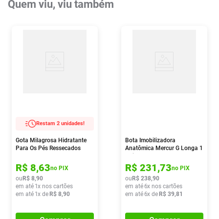
Quem viu, viu também
Restam 2 unidades!
Gota Milagrosa Hidratante
Bota Imobilizadora
Para Os Pés Ressecados
Anatômica Mercur G Longa 1
30ml
Unidade
R$
8
,
63
R$
231
,
73
no PIX
no PIX
ou
R$
8
,
90
ou
R$
238
,
90
em até
1
x nos cartões
em até
6
x nos cartões
em até
1
x de
R$
8
,
90
em até
6
x de
R$
39
,
81