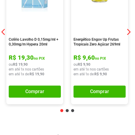
Colírio Lavolho D 0,15mg/ml +
Energético Engov Up Frutas
0,30mg/m Hypera 20ml
Tropicais Zero Açúcar 269ml
R$
19
,
30
R$
9
,
60
no PIX
no PIX
ou
R$
19
,
90
ou
R$
9
,
90
em até
1
x nos cartões
em até
1
x nos cartões
em até
1
x de
R$
19
,
90
em até
1
x de
R$
9
,
90
Comprar
Comprar