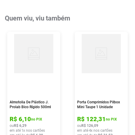
Quem viu, viu também
Almotolia De Plástico J.
Porta Comprimidos Pilbox
Prolab Bico Rígido 500ml
Mini Taupe 1 Unidade
R$
6
,
10
R$
122
,
31
no PIX
no PIX
ou
R$
6
,
29
ou
R$
126
,
09
em até
1
x nos cartões
em até
4
x nos cartões