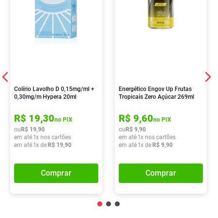
Colírio Lavolho D 0,15mg/ml +
Energético Engov Up Frutas
0,30mg/m Hypera 20ml
Tropicais Zero Açúcar 269ml
R$
19
,
30
R$
9
,
60
no PIX
no PIX
ou
R$
19
,
90
ou
R$
9
,
90
em até
1
x nos cartões
em até
1
x nos cartões
em até
1
x de
R$
19
,
90
em até
1
x de
R$
9
,
90
Comprar
Comprar