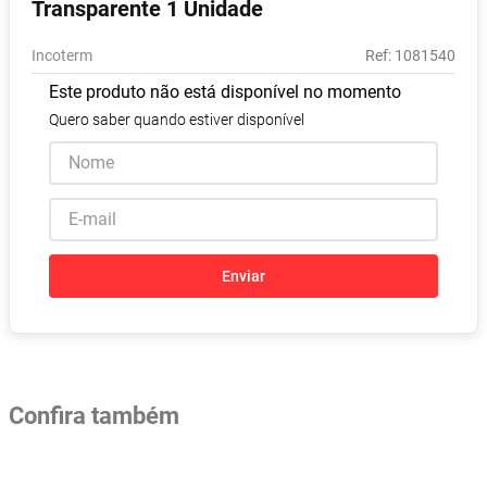
Transparente 1 Unidade
Absorvente
8
º
Incoterm
:
1081540
Pampers Confort Sec
9
º
Este produto não está disponível no momento
Lavitan
10
º
Quero saber quando estiver disponível
Enviar
Confira também