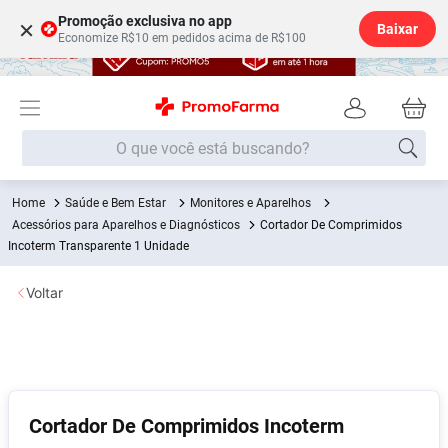
Promoção exclusiva no app
×
Baixar
Economize R$10 em pedidos acima de R$100
O que você está buscando?
Saúde e Bem Estar
Monitores e Aparelhos
Termos mais buscados
Acessórios para Aparelhos e Diagnósticos
Cortador De Comprimidos
Fralda
Incoterm Transparente 1 Unidade
1
º
Lenço Umedecido
2
º
Voltar
Medley
3
º
Fralda Xg
4
º
Fralda G
5
º
Desodorante
6
º
Cortador De Comprimidos Incoterm
Shampoo
7
º