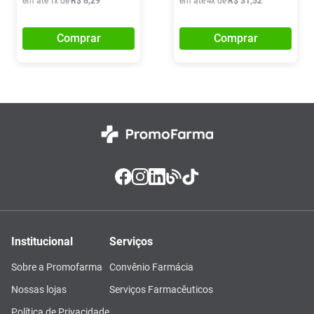
em até
1
x de
R$
6
,
29
em até
4
x de
R$
31
,
52
Comprar
Comprar
Institucional
Serviços
Sobre a Promofarma
Convênio Farmácia
Nossas lojas
Serviços Farmacêuticos
Política de Privacidade