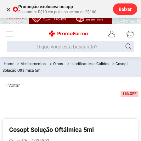
Promoção exclusiva no app
×
Baixar
Economize R$10 em pedidos acima de R$100
O que você está buscando?
Medicamentos
Olhos
Lubrificantes e Colírios
Cosopt
Termos mais buscados
Solução Oftálmica 5ml
Fralda
1
º
Voltar
Medley
2
º
16%
OFF
Lenço Umedecido
3
º
Fralda Xg
4
º
Fralda G
5
º
Shampoo
6
º
Cosopt Solução Oftálmica 5ml
Desodorante
7
º
Cosopt
:
1034592