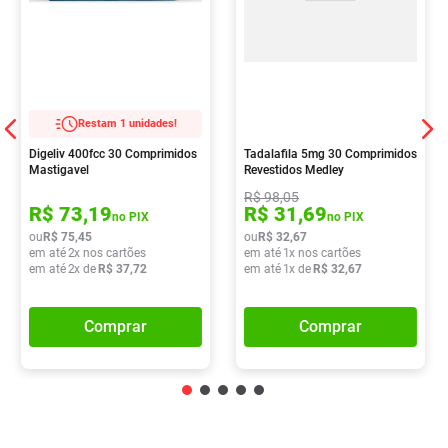
Restam 1 unidades!
Digeliv 400fcc 30 Comprimidos
Tadalafila 5mg 30 Comprimidos
Mastigavel
Revestidos Medley
R$
98
,
05
R$
73
,
19
R$
31
,
69
no PIX
no PIX
ou
R$
75
,
45
ou
R$
32
,
67
em até
2
x nos cartões
em até
1
x nos cartões
em até
2
x de
R$
37
,
72
em até
1
x de
R$
32
,
67
Comprar
Comprar