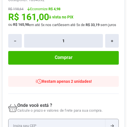
Absorvente
8
º
Economize
R$ 4,98
R$
198
,
64
R$
161
,
00
Lavitan
9
º
à vista no PIX
Vitamina D
ou
R$
165
,
98
10
º
em até
5
x nos cartões
em até
5
x de
R$
33
,
19
sem juros
－
＋
Comprar
Restam apenas 2 unidades!
Onde você está ?
Calcule o prazo e valores de frete para sua compra.