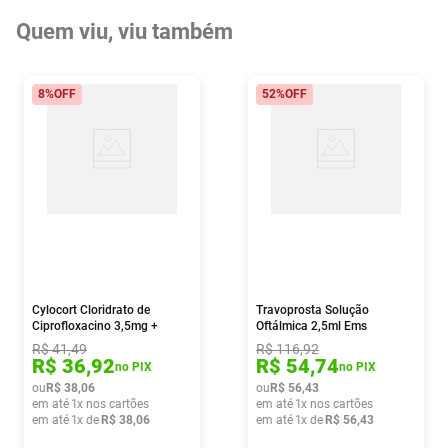
Quem viu, viu também
8%
OFF
52%
OFF
Cylocort Cloridrato de
Travoprosta Solução
Ciprofloxacino 3,5mg +
Oftálmica 2,5ml Ems
Dexametasona 1mg Pomada
R$
41
,
49
R$
116
,
92
Oftálmica Estéril 3,5g
R$
36
,
92
R$
54
,
74
no PIX
no PIX
ou
R$
38
,
06
ou
R$
56
,
43
em até
1
x nos cartões
em até
1
x nos cartões
em até
1
x de
R$
38
,
06
em até
1
x de
R$
56
,
43