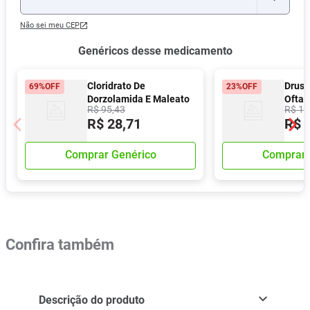
Não sei meu CEP
Genéricos desse medicamento
Cloridrato De
Druso
69%
OFF
23%
OFF
Dorzolamida E Maleato
Oftal
R$
95
,
43
R$
10
De Timolol Solução
R$
28
,
71
R$
Oftálmica 5ml Teuto
Comprar Genérico
Comprar 
Confira também
Descrição do produto