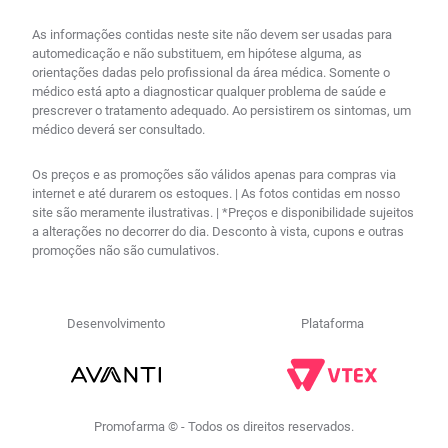
As informações contidas neste site não devem ser usadas para
automedicação e não substituem, em hipótese alguma, as
orientações dadas pelo profissional da área médica. Somente o
médico está apto a diagnosticar qualquer problema de saúde e
prescrever o tratamento adequado. Ao persistirem os sintomas, um
médico deverá ser consultado.
Os preços e as promoções são válidos apenas para compras via
internet e até durarem os estoques. | As fotos contidas em nosso
site são meramente ilustrativas. | *Preços e disponibilidade sujeitos
a alterações no decorrer do dia. Desconto à vista, cupons e outras
promoções não são cumulativos.
Desenvolvimento
Plataforma
R$
161
,
00
no PIX
Comprar
－
＋
Em até
5
x
R$
33
,
19
sem
Promofarma © - Todos os direitos reservados.
juros