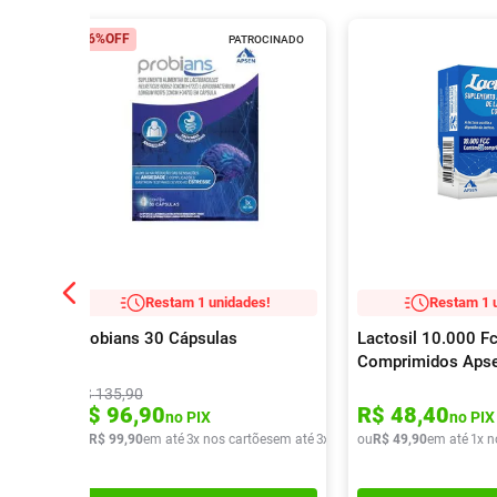
26%
OFF
PATROCINADO
Restam 1 unidades!
Restam 1 
Probians 30 Cápsulas
Lactosil 10.000 F
Comprimidos Aps
R$
135
,
90
R$
96
,
90
R$
48
,
40
no PIX
no PIX
ou
R$
99
,
90
em até
3
x nos cartões
em até
3
x de
R$
ou
33
R$
,
30
49
,
90
em até
1
x n