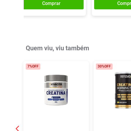
Comprar
Compr
Quem viu, viu também
7%
OFF
30%
OFF