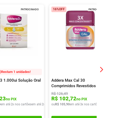
16%
OFF
PATROCINADO
PATROCINADO
Restam 1 unidades!
3 1.000ui Solução Oral
Addera Max Cal 30
Comprimidos Revestidos
R$
126
,
49
23
R$
102
,
72
no PIX
no PIX
0
em até
2
x nos cartões
em até
2
x de
R$
ou
36
R$
,
20
105
,
90
em até
3
x nos cartões
em até
3
x d