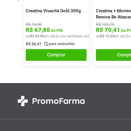
Creatina Vivacitá Gold 300g
Creatina + Morni
Renova Be Abaca
R$
74
,
90
R$
103
,
70
R$
67
,
80
R$
70
,
41
no PIX
no PI
ou
R$
69
,
90
em até
2
x nos cartões
em até
2
x de
ou
R$
R$
34
72
,
95
,
59
em até
2
x 
R$
66
,
41
para assinantes
Comprar
Compr