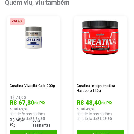
Quem viu, viu também
7%
OFF
Creatina Vivacitá Gold 300g
Creatina Integralmedica
Hardcore 150g
R$
74
,
90
R$
67
,
80
R$
48
,
40
no PIX
no PIX
ou
R$
69
,
90
ou
R$
49
,
90
em até
2
x nos cartões
em até
1
x nos cartões
em até
2
x de
R$
34
,
95
em até
1
x de
R$
49
,
90
R$
66
,
41
para
assinantes