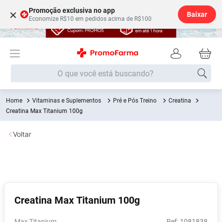
Promoção exclusiva no app
×
Baixar
Economize R$10 em pedidos acima de R$100
O que você está buscando?
Vitaminas e Suplementos
Pré e Pós Treino
Creatina
Termos mais buscados
Creatina Max Titanium 100g
Fralda
1
º
Voltar
Medley
2
º
Lenço Umedecido
3
º
Fralda Xg
4
º
Fralda G
5
º
Creatina Max Titanium 100g
Shampoo
6
º
Desodorante
7
º
Max Titanium
:
1081838