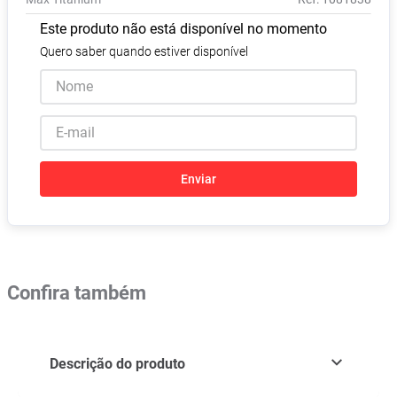
Absorvente
8
º
Este produto não está disponível no momento
Vitamina D
9
º
Quero saber quando estiver disponível
Lavitan
10
º
Enviar
Confira também
Descrição do produto