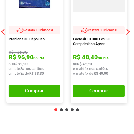
Restam 1 unidades!
Restam 1 unidades!
Probians 30 Cápsulas
Lactosil 10.000 Fcc 30
Comprimidos Apsen
R$
135
,
90
R$
96
,
90
R$
48
,
40
no PIX
no PIX
ou
R$
99
,
90
ou
R$
49
,
90
em até
3
x nos cartões
em até
1
x nos cartões
em até
3
x de
R$
33
,
30
em até
1
x de
R$
49
,
90
Comprar
Comprar