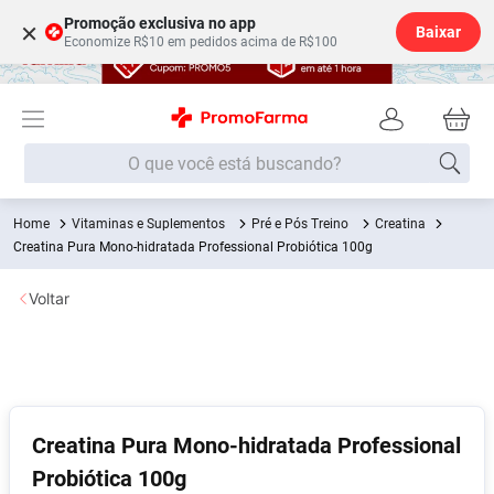
Promoção exclusiva no app
×
Baixar
Economize R$10 em pedidos acima de R$100
O que você está buscando?
Vitaminas e Suplementos
Pré e Pós Treino
Creatina
Termos mais buscados
Creatina Pura Mono-hidratada Professional Probiótica 100g
Fralda
1
º
Voltar
Medley
2
º
Lenço Umedecido
3
º
Fralda Xg
4
º
Fralda G
5
º
Creatina Pura Mono-hidratada Professional
Shampoo
6
º
Probiótica 100g
Desodorante
7
º