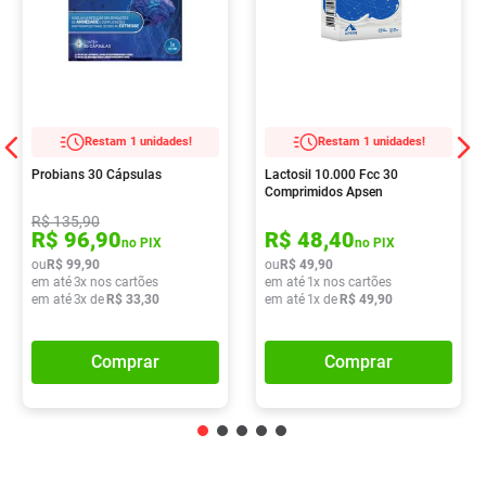
Restam 1 unidades!
Restam 1 unidades!
Probians 30 Cápsulas
Lactosil 10.000 Fcc 30
Comprimidos Apsen
R$
135
,
90
R$
96
,
90
R$
48
,
40
no PIX
no PIX
ou
R$
99
,
90
ou
R$
49
,
90
em até
3
x nos cartões
em até
1
x nos cartões
em até
3
x de
R$
33
,
30
em até
1
x de
R$
49
,
90
Comprar
Comprar