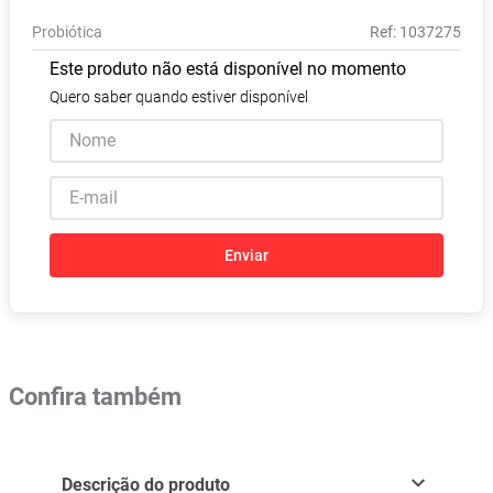
Absorvente
8
º
Probiótica
:
1037275
Vitamina D
9
º
Este produto não está disponível no momento
Lavitan
10
º
Quero saber quando estiver disponível
Enviar
Confira também
Descrição do produto