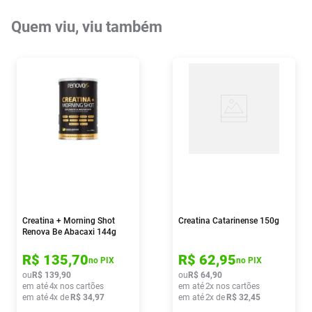
Quem viu, viu também
Creatina + Morning Shot
Creatina Catarinense 150g
Renova Be Abacaxi 144g
R$
135
,
70
R$
62
,
95
no PIX
no PIX
ou
R$
139
,
90
ou
R$
64
,
90
em até
4
x nos cartões
em até
2
x nos cartões
em até
4
x de
R$
34
,
97
em até
2
x de
R$
32
,
45