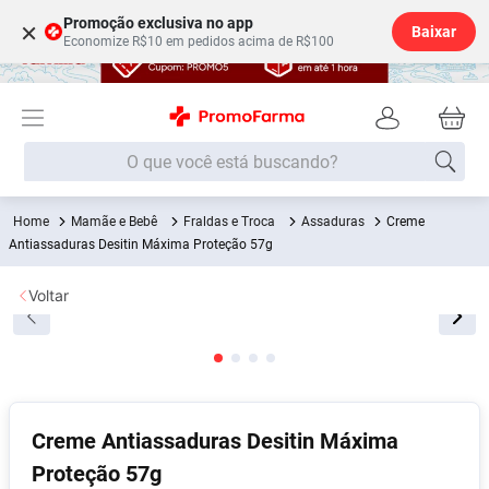
Promoção exclusiva no app
×
Baixar
Economize R$10 em pedidos acima de R$100
O que você está buscando?
Mamãe e Bebê
Fraldas e Troca
Assaduras
Creme
Termos mais buscados
Antiassaduras Desitin Máxima Proteção 57g
Fralda
1
º
Voltar
Lenço Umedecido
2
º
Medley
3
º
Fralda Xg
4
º
Fralda G
5
º
Creme Antiassaduras Desitin Máxima
Desodorante
6
º
Proteção 57g
Shampoo
7
º