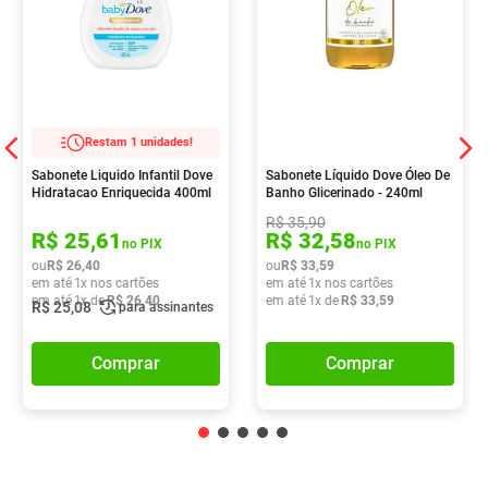
Restam 1 unidades!
Sabonete Liquido Infantil Dove
Sabonete Líquido Dove Óleo De
Hidratacao Enriquecida 400ml
Banho Glicerinado - 240ml
R$
35
,
90
R$
25
,
61
R$
32
,
58
no PIX
no PIX
ou
R$
26
,
40
ou
R$
33
,
59
em até
1
x nos cartões
em até
1
x nos cartões
em até
1
x de
R$
26
,
40
em até
1
x de
R$
33
,
59
R$
25
,
08
para assinantes
Comprar
Comprar