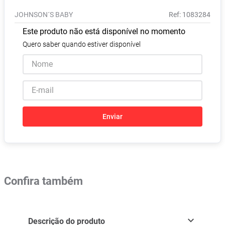
Absorvente
8
º
JOHNSON´S BABY
:
1083284
Pampers Confort Sec
9
º
Este produto não está disponível no momento
Lavitan
10
º
Quero saber quando estiver disponível
Enviar
Confira também
Descrição do produto