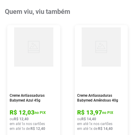
Quem viu, viu também
Creme Antiassaduras
Creme Antiassaduras
Babymed Azul 45g
Babymed Amêndoas 40g
R$
12
,
03
R$
13
,
97
no PIX
no PIX
ou
R$
12
,
40
ou
R$
14
,
40
em até
1
x nos cartões
em até
1
x nos cartões
em até
1
x de
R$
12
,
40
em até
1
x de
R$
14
,
40