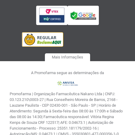
Mais Informações
A Promofarma segue as determinações da
Promofarma | Organização Farmacêutica Nakano Ltda | CNPJ:
03.123.210\0003-27 | Rua Conselheiro Moreira de Barros, 2168 -
Lauzane Paulista - CEP 02430-001 - São Paulo - SP | Horário de
Atendimento: Segunda à Sexta-feira das 08:00 às 17:00h e Sábado
das 08:00 às 14:30| Farmacêutica responsável: Vitória Regina
Kenps de Souza CRF 122517| AFE: 0.04673.1 | Autorização de
Funcionamento - Processo: 25351.181179/2002-16 |
Autorização/MS: 0.04673.1 | CMVS - 355030801-477-000356-1-0