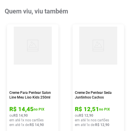
Quem viu, viu também
Creme Para Pentear Salon
Creme De Pentear Seda
Line Meu Liso Kids 250ml
Juntinhos Cachos
Encantados Tiana 300ml
R$
14
,
45
R$
12
,
51
no PIX
no PIX
ou
R$
14
,
90
ou
R$
12
,
90
em até
1
x nos cartões
em até
1
x nos cartões
em até
1
x de
R$
14
,
90
em até
1
x de
R$
12
,
90