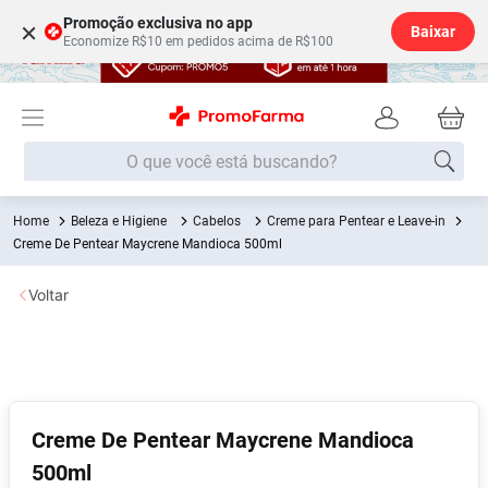
Promoção exclusiva no app
×
Baixar
Economize R$10 em pedidos acima de R$100
O que você está buscando?
Beleza e Higiene
Cabelos
Creme para Pentear e Leave-in
Termos mais buscados
Creme De Pentear Maycrene Mandioca 500ml
Fralda
1
º
Voltar
Lenço Umedecido
2
º
Medley
3
º
Fralda Xg
4
º
Fralda G
5
º
Creme De Pentear Maycrene Mandioca
Desodorante
6
º
500ml
Shampoo
7
º