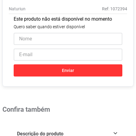
Pampers Confort Sec
8
º
Naturiun
:
1072394
Vitamina D
9
º
Este produto não está disponível no momento
Soro Fisiológico
10
º
Quero saber quando estiver disponível
Enviar
Confira também
Descrição do produto