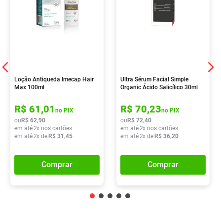
Loção Antiqueda Imecap Hair
Ultra Sérum Facial Simple
Max 100ml
Organic Ácido Salicílico 30ml
R$
61
,
01
R$
70
,
23
no PIX
no PIX
ou
R$
62
,
90
ou
R$
72
,
40
em até
2
x nos cartões
em até
2
x nos cartões
em até
2
x de
R$
31
,
45
em até
2
x de
R$
36
,
20
Comprar
Comprar