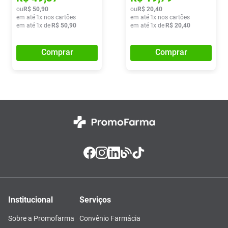
ou
R$
50
,
90
ou
R$
20
,
40
em até
1
x nos cartões
em até
1
x nos cartões
em até
1
x de
R$
50
,
90
em até
1
x de
R$
20
,
40
Comprar
Comprar
Institucional
Serviços
Sobre a Promofarma
Convênio Farmácia