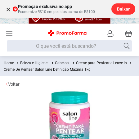
Promoção exclusiva no app
×
Baixar
Economize R$10 em pedidos acima de R$100
O que você está buscando?
Beleza e Higiene
Cabelos
Creme para Pentear e Leave-in
Termos mais buscados
Creme De Pentear Salon Line Definição Máxima 1kg
Fralda
1
º
Voltar
Lenço Umedecido
2
º
Medley
3
º
Fralda Xg
4
º
Fralda G
5
º
Shampoo
6
º
Desodorante
7
º