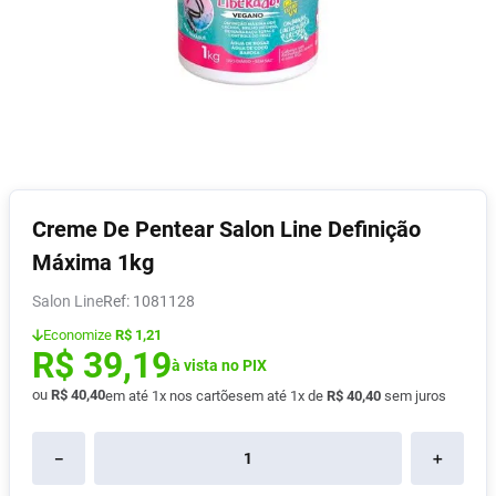
Vitamina D
8
º
Absorvente
9
º
Lavitan
10
º
Creme De Pentear Salon Line Definição
Máxima 1kg
Salon Line
:
1081128
Economize
R$ 1,21
R$
39
,
19
à vista no PIX
ou
R$
40
,
40
em até
1
x nos cartões
em até
1
x de
R$
40
,
40
sem juros
－
＋