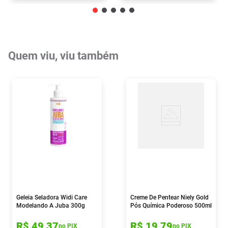
Quem viu, viu também
Geleia Seladora Widi Care
Creme De Pentear Niely Gold
Modelando A Juba 300g
Pós Química Poderoso 500ml
R$
49
,
37
R$
19
,
79
no PIX
no PIX