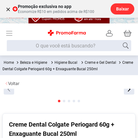
Promoção exclusiva no app
×
Baixar
Economize R$10 em pedidos acima de R$100
O que você está buscando?
Beleza e Higiene
Higiene Bucal
Creme e Gel Dental
Creme
Termos mais buscados
Dental Colgate Periogard 60g + Enxaguante Bucal 250ml
Fralda
1
º
Voltar
Medley
2
º
Lenço Umedecido
3
º
Fralda Xg
4
º
Fralda G
5
º
Creme Dental Colgate Periogard 60g +
Shampoo
6
º
Enxaguante Bucal 250ml
Desodorante
7
º