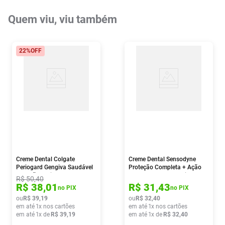
Quem viu, viu também
22%
OFF
Creme Dental Colgate
Creme Dental Sensodyne
Periogard Gengiva Saudável
Proteção Completa + Ação
Hortelã 2 Unidades De 90g
Clareadora 90g 2 Unidades
R$
50
,
40
R$
38
,
01
R$
31
,
43
no PIX
no PIX
ou
R$
39
,
19
ou
R$
32
,
40
em até
1
x nos cartões
em até
1
x nos cartões
em até
1
x de
R$
39
,
19
em até
1
x de
R$
32
,
40