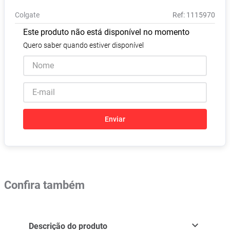
Absorvente
8
º
Colgate
:
1115970
Vitamina D
9
º
Este produto não está disponível no momento
Lavitan
10
º
Quero saber quando estiver disponível
Enviar
Confira também
Descrição do produto