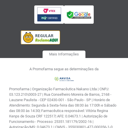
Mais Informações
A Promofarma segue as determinações da
Promofarma | Organização Farmacêutica Nakano Ltda | CNPJ:
03.123.210\0003-27 | Rua Conselheiro Moreira de Barros, 2168 -
Lauzane Paulista - CEP 02430-001 - São Paulo - SP | Horário de
Atendimento: Segunda à Sexta-feira das 08:00 às 17:00h e Sábado
das 08:00 às 14:30| Farmacêutica responsável: Vitória Regina
Kenps de Souza CRF 122517| AFE: 0.04673.1 | Autorização de
Funcionamento - Processo: 25351.181179/2002-16 |
Autorização/MS: 0.04673.1 | CMVS - 355030801-477-000356-1-0