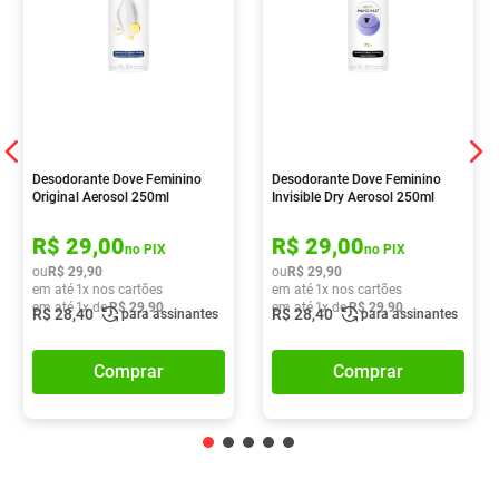
Desodorante Dove Feminino
Desodorante Dove Feminino
Original Aerosol 250ml
Invisible Dry Aerosol 250ml
R$
29
,
00
R$
29
,
00
no PIX
no PIX
ou
R$
29
,
90
ou
R$
29
,
90
em até
1
x nos cartões
em até
1
x nos cartões
em até
1
x de
R$
29
,
90
em até
1
x de
R$
29
,
90
R$
28
,
40
R$
28
,
40
para assinantes
para assinantes
Comprar
Comprar