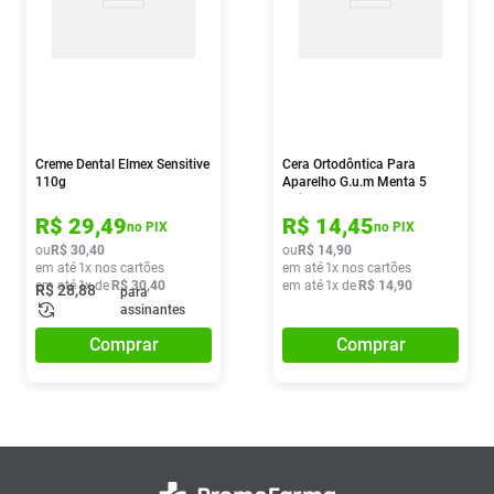
Creme Dental Elmex Sensitive
Cera Ortodôntica Para
110g
Aparelho G.u.m Menta 5
Unidades
R$
29
,
49
R$
14
,
45
no PIX
no PIX
ou
R$
30
,
40
ou
R$
14
,
90
em até
1
x nos cartões
em até
1
x nos cartões
em até
1
x de
R$
30
,
40
em até
1
x de
R$
14
,
90
R$
28
,
88
para
assinantes
Comprar
Comprar