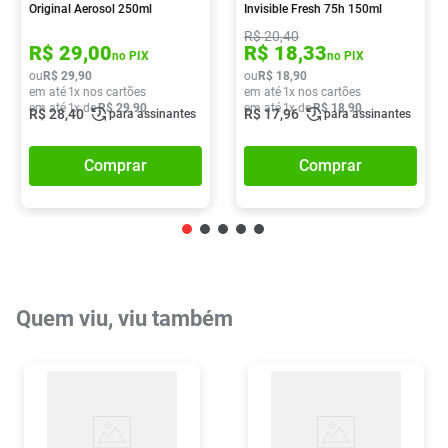
Original Aerosol 250ml
Invisible Fresh 75h 150ml
R$
20
,
40
R$
29
,
00
R$
18
,
33
no PIX
no PIX
ou
R$
29
,
90
ou
R$
18
,
90
em até
1
x nos cartões
em até
1
x nos cartões
em até
1
x de
R$
29
,
90
em até
1
x de
R$
18
,
90
R$
28
,
40
R$
17
,
96
para assinantes
para assinantes
Comprar
Comprar
Quem viu, viu também