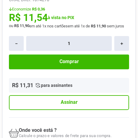
Absorvente
8
º
Economize
R$ 0,36
R$
11
,
54
Vitamina D
9
º
à vista no PIX
ou
R$
11
,
90
em até
1
x nos cartões
em até
1
x de
R$
11
,
90
sem juros
Lavitan
10
º
－
＋
Comprar
R$
11
,
31
para assinantes
Assinar
Onde você está ?
Calcule o prazo e valores de frete para sua compra.