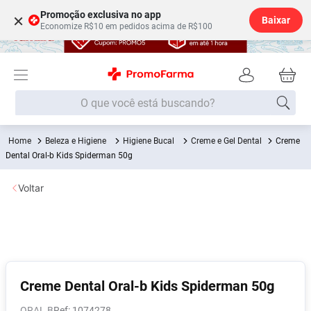
Promoção exclusiva no app
×
Baixar
Economize R$10 em pedidos acima de R$100
O que você está buscando?
Beleza e Higiene
Higiene Bucal
Creme e Gel Dental
Creme
Termos mais buscados
Dental Oral-b Kids Spiderman 50g
Fralda
1
º
Voltar
Medley
2
º
Lenço Umedecido
3
º
Fralda Xg
4
º
Fralda G
5
º
Shampoo
6
º
Creme Dental Oral-b Kids Spiderman 50g
Desodorante
7
º
ORAL B
:
1074278