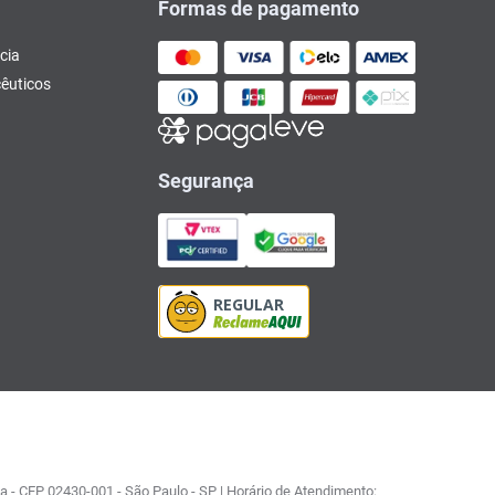
Formas de pagamento
cia
êuticos
Segurança
 - CEP 02430-001 - São Paulo - SP | Horário de Atendimento: