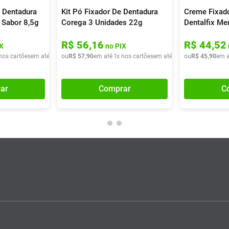
 Dentadura
Kit Pó Fixador De Dentadura
Creme Fixad
 Sabor 8,5g
Corega 3 Unidades 22g
Dentalfix Me
R$
56
,
16
R$
44
,
52
X
no PIX
nos cartões
em até
1
x de
ou
R$
R$
16
57
,
90
,
90
em até
1
x nos cartões
em até
1
x de
ou
R$
R$
57
45
,
90
,
90
em a
ar
Comprar
C