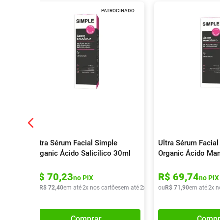
PATROCINADO
Ultra Sérum Facial Simple
Ultra Sérum Facial
Organic Ácido Salicílico 30ml
Organic Ácido Ma
R$
70
,
23
R$
69
,
74
no PIX
no PIX
ou
R$
72
,
40
em até
2
x nos cartões
em até
2
x de
R$
ou
36
R$
,
20
71
,
90
em até
2
x n
Comprar
Compr