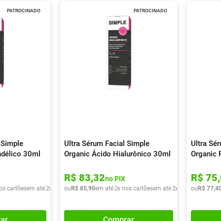
PATROCINADO
PATROCINADO
 Simple
Ultra Sérum Facial Simple
Ultra Sé
ndélico 30ml
Organic Ácido Hialurônico 30ml
Organic 
R$
83
,
32
R$
75
,
no PIX
os cartões
em até
2
x de
R$
ou
35
R$
,
95
85
,
90
em até
2
x nos cartões
em até
2
x de
R$
ou
42
R$
,
95
77
,
4
ar
Comprar