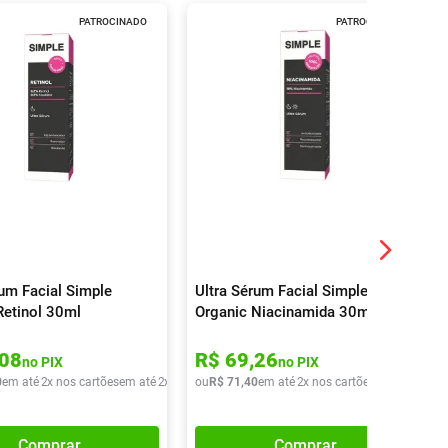
PATROCINADO
PATROCINADO
rum Facial Simple
Ultra Sérum Facial Simple
Retinol 30ml
Organic Niacinamida 30ml
08
R$
69
,
26
no PIX
no PIX
0
em até
2
x nos cartões
em até
2
x de
R$
ou
38
R$
,
70
71
,
40
em até
2
x nos cartões
em até
2
x de
Comprar
Comprar