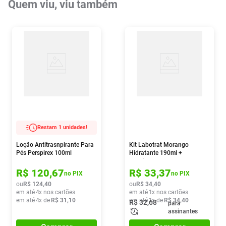
Quem viu, viu também
Restam 1 unidades!
Loção Antitrasnpirante Para
Kit Labotrat Morango
Pés Perspirex 100ml
Hidratante 190ml +
Esfoliante 150g
R$
120
,
67
R$
33
,
37
no PIX
no PIX
ou
R$
124
,
40
ou
R$
34
,
40
em até
4
x nos cartões
em até
1
x nos cartões
em até
4
x de
R$
31
,
10
em até
1
x de
R$
34
,
40
R$
32
,
68
para
assinantes