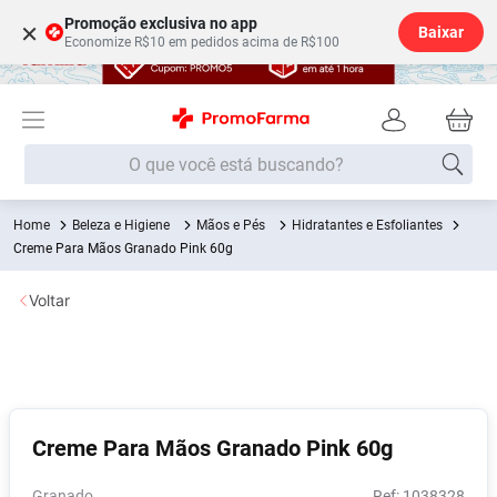
Promoção exclusiva no app
×
Baixar
Economize R$10 em pedidos acima de R$100
O que você está buscando?
Beleza e Higiene
Mãos e Pés
Hidratantes e Esfoliantes
Termos mais buscados
Creme Para Mãos Granado Pink 60g
Fralda
1
º
Voltar
Medley
2
º
Lenço Umedecido
3
º
Fralda Xg
4
º
Fralda G
5
º
Creme Para Mãos Granado Pink 60g
Shampoo
6
º
Desodorante
7
º
Granado
:
1038328