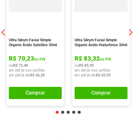
Ultra Sérum Facial Simple
Ultra Sérum Facial Simple
Organic Ácido Salicílico 30ml
Organic Ácido Hialurônico 30ml
R$
70
,
23
R$
83
,
32
no PIX
no PIX
ou
R$
72
,
40
ou
R$
85
,
90
em até
2
x nos cartões
em até
2
x nos cartões
em até
2
x de
R$
36
,
20
em até
2
x de
R$
42
,
95
Comprar
Comprar