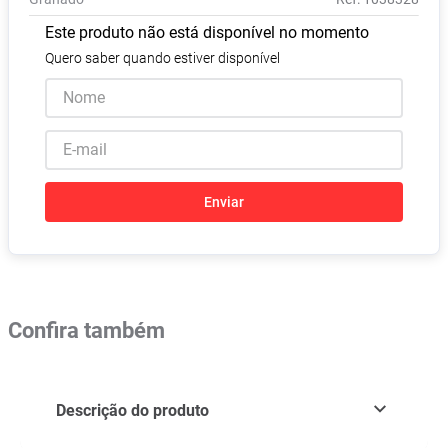
Absorvente
8
º
Este produto não está disponível no momento
Vitamina D
9
º
Quero saber quando estiver disponível
Lavitan
10
º
Enviar
Confira também
Descrição do produto