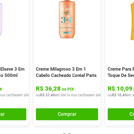
Elseve 3 Em
Creme Milagroso 3 Em 1
Creme Para 
ico 500ml
Cabelo Cacheado L'oréal Paris
Toque De Se
Elseve Cachos Longos Dos
R$
36
,
28
R$
10
,
09
Sonhos 500ml
X
no PIX
nos cartões
em até
1
x de
ou
R$
R$
37
37
,
40
,
40
em até
1
x nos cartões
em até
1
x de
ou
R$
R$
37
10
,
40
,
40
em a
ar
Comprar
C