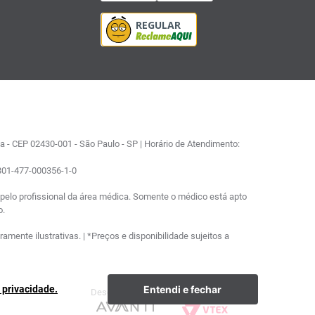
 - CEP 02430-001 - São Paulo - SP | Horário de Atendimento:
0801-477-000356-1-0
elo profissional da área médica. Somente o médico está apto
o.
ente ilustrativas. | *Preços e disponibilidade sujeitos a
Entendi e fechar
e privacidade.
Desenvolvimento
Plataforma