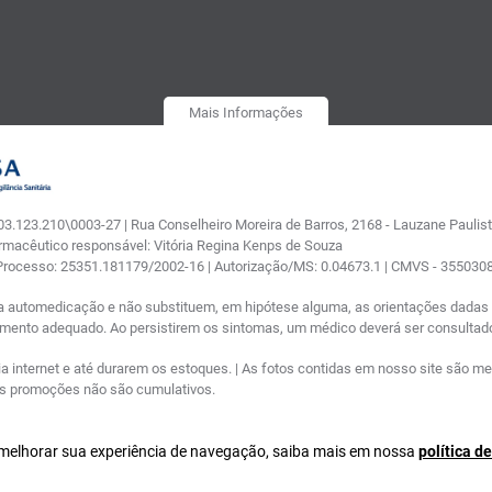
Mais Informações
.123.210\0003-27 | Rua Conselheiro Moreira de Barros, 2168 - Lauzane Paulista
armacêutico responsável: Vitória Regina Kenps de Souza
 Processo: 25351.181179/2002-16 | Autorização/MS: 0.04673.1 | CMVS - 35503
a automedicação e não substituem, em hipótese alguma, as orientações dadas p
tamento adequado. Ao persistirem os sintomas, um médico deverá ser consultad
nternet e até durarem os estoques. | As fotos contidas em nosso site são meram
ras promoções não são cumulativos.
a melhorar sua experiência de navegação, saiba mais em nossa
política d