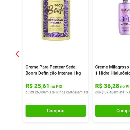
Creme Para Pentear Seda
Creme Milagroso 
Boom Definição Intensa 1kg
1 Hidra Hialurôn
R$
25
,
61
R$
36
,
28
no PIX
no PI
ou
R$
26
,
40
em até
1
x nos cartões
em até
1
x de
ou
R$
R$
26
37
,
40
,
40
em até
1
x 
Comprar
Compr