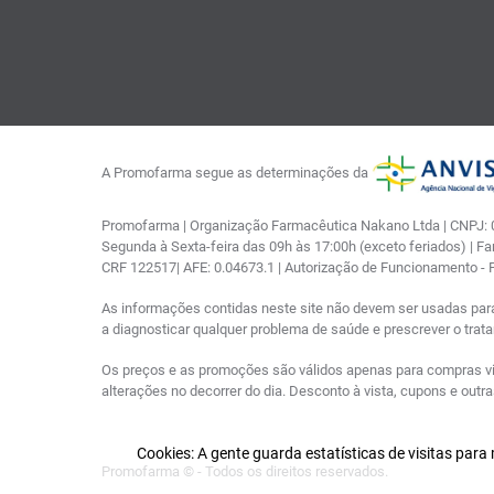
A Promofarma segue as determinações da
Promofarma | Organização Farmacêutica Nakano Ltda | CNPJ: 03
Segunda à Sexta-feira das 09h às 17:00h (exceto feriados) | F
CRF 122517| AFE: 0.04673.1 | Autorização de Funcionamento -
As informações contidas neste site não devem ser usadas par
a diagnosticar qualquer problema de saúde e prescrever o tra
Os preços e as promoções são válidos apenas para compras via i
alterações no decorrer do dia. Desconto à vista, cupons e out
Cookies: A gente guarda estatísticas de visitas par
Promofarma © - Todos os direitos reservados.