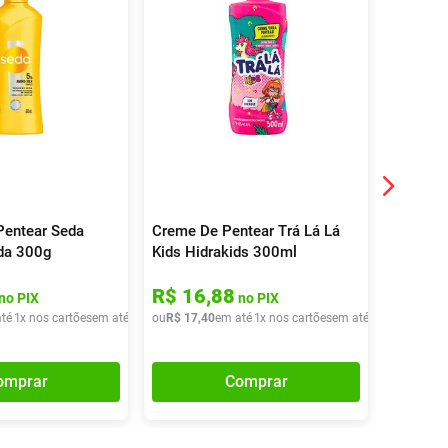
Pentear Seda
Creme De Pentear Trá Lá Lá
Desemba
da 300g
Kids Hidrakids 300ml
Kids Hi
R$
16
,
88
R$
20
no PIX
no PIX
té
1
x nos cartões
em até
1
x de
ou
R$
R$
10
17
,
40
,
40
em até
1
x nos cartões
em até
1
x de
ou
R$
R$
17
20
,
4
,
9
omprar
Comprar