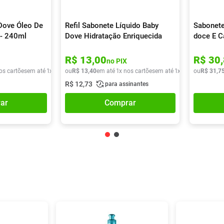
Dove Óleo De
Refil Sabonete Líquido Baby
Sabonete
 - 240ml
Dove Hidratação Enriquecida
doce E C
180ml
90g
R$
13
,
00
R$
30
,
no PIX
os cartões
em até
1
x de
R$
ou
33
R$
,
59
13
,
40
em até
1
x nos cartões
em até
1
x de
R$
ou
13
R$
,
40
31
,
7
R$
12
,
73
para assinantes
ar
Comprar