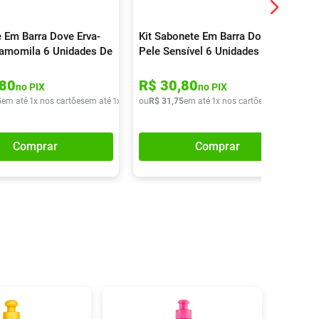
 Em Barra Dove Erva-
Kit Sabonete Em Barra Dove
amomila 6 Unidades De
Pele Sensível 6 Unidades
80
R$
30
,
80
no PIX
no PIX
5
em até
1
x nos cartões
em até
1
x de
R$
ou
31
R$
,
75
31
,
75
em até
1
x nos cartões
em até
1
x de
Comprar
Comprar