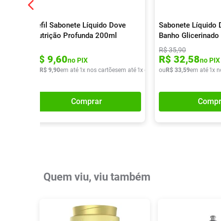
Refil Sabonete Líquido Dove
Sabonete Líquido 
Nutrição Profunda 200ml
Banho Glicerinado
R$
35
,
90
R$
9
,
60
R$
32
,
58
no PIX
no PIX
ou
R$
9
,
90
em até
1
x nos cartões
em até
1
x de
R$
ou
9
,
90
R$
33
,
59
em até
1
x n
Comprar
Compr
Quem viu, viu também