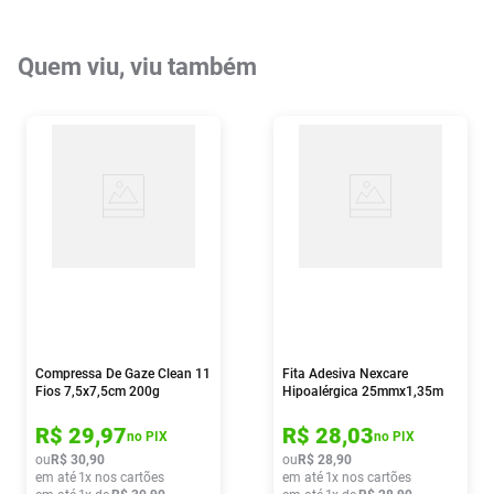
Quem viu, viu também
Compressa De Gaze Clean 11
Fita Adesiva Nexcare
Fios 7,5x7,5cm 200g
Hipoalérgica 25mmx1,35m
R$
29
,
97
R$
28
,
03
no PIX
no PIX
ou
R$
30
,
90
ou
R$
28
,
90
em até
1
x nos cartões
em até
1
x nos cartões