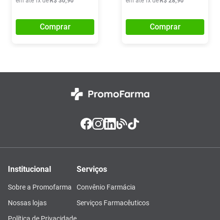
em até
1
x de
R$
30
,
90
em até
1
x de
R$
28
,
90
Comprar
Comprar
Institucional
Serviços
Sobre a Promofarma
Convênio Farmácia
Nossas lojas
Serviços Farmacêuticos
Política de Privacidade