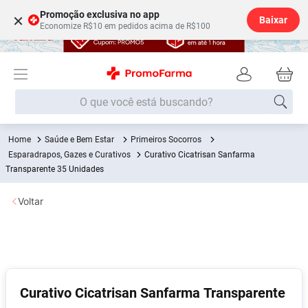
Promoção exclusiva no app
×
Baixar
Economize R$10 em pedidos acima de R$100
O que você está buscando?
Saúde e Bem Estar
Primeiros Socorros
Termos mais buscados
Esparadrapos, Gazes e Curativos
Curativo Cicatrisan Sanfarma
Fralda
Transparente 35 Unidades
1
º
Medley
2
º
Voltar
Lenço Umedecido
3
º
Fralda Xg
4
º
Fralda G
5
º
Shampoo
6
º
Curativo Cicatrisan Sanfarma Transparente
Desodorante
7
º