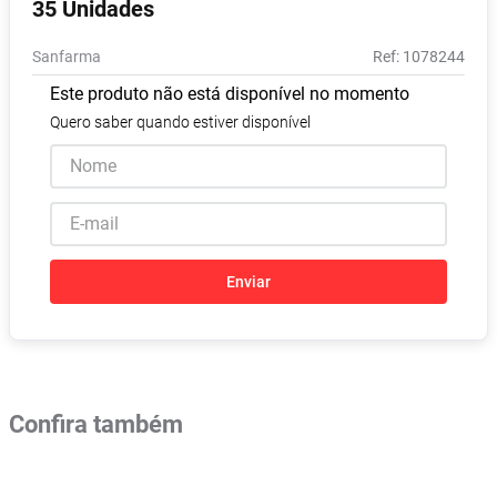
35 Unidades
Absorvente
8
º
Sanfarma
:
1078244
Lavitan
9
º
Este produto não está disponível no momento
Vitamina D
10
º
Quero saber quando estiver disponível
Enviar
Confira também