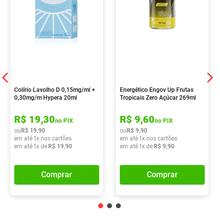
Colírio Lavolho D 0,15mg/ml +
Energético Engov Up Frutas
0,30mg/m Hypera 20ml
Tropicais Zero Açúcar 269ml
R$
19
,
30
R$
9
,
60
no PIX
no PIX
ou
R$
19
,
90
ou
R$
9
,
90
em até
1
x nos cartões
em até
1
x nos cartões
em até
1
x de
R$
19
,
90
em até
1
x de
R$
9
,
90
Comprar
Comprar