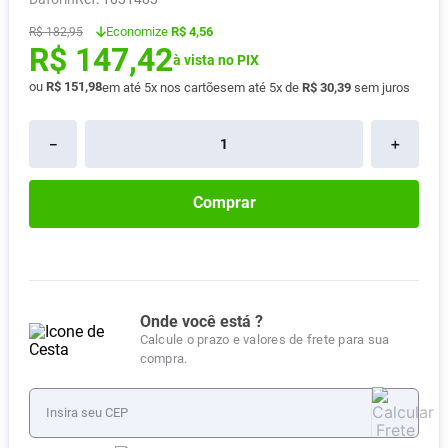
Absorvente
8
º
Economize
R$ 4,56
R$
182
,
95
R$
147
,
42
Lavitan
9
º
à vista no PIX
Vitamina D
ou
R$
151
,
98
10
º
em até
5
x nos cartões
em até
5
x de
R$
30
,
39
sem juros
－
＋
Comprar
Onde você está ?
Calcule o prazo e valores de frete para sua
compra.