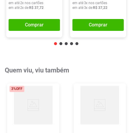
em até
2
x nos cartões
em até
3
x nos cartões
em até
2
x de
R$
37
,
72
em até
3
x de
R$
37
,
22
Comprar
Comprar
Quem viu, viu também
3%
OFF