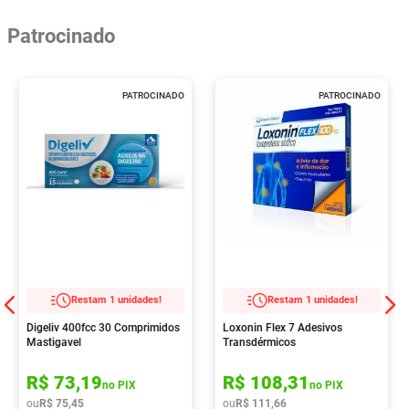
Patrocinado
PATROCINADO
PATROCINADO
Restam 1 unidades!
Restam 1 unidades!
Digeliv 400fcc 30 Comprimidos
Loxonin Flex 7 Adesivos
Mastigavel
Transdérmicos
R$
73
,
19
R$
108
,
31
no PIX
no PIX
ou
R$
75
,
45
ou
R$
111
,
66