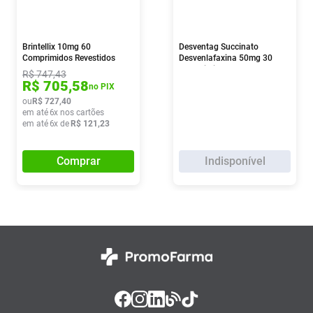
Brintellix 10mg 60
Desventag Succinato
Comprimidos Revestidos
Desvenlafaxina 50mg 30
Comprimidos
R$
747
,
43
R$
705
,
58
no PIX
ou
R$
727
,
40
em até
6
x nos cartões
em até
6
x de
R$
121
,
23
Comprar
Indisponível