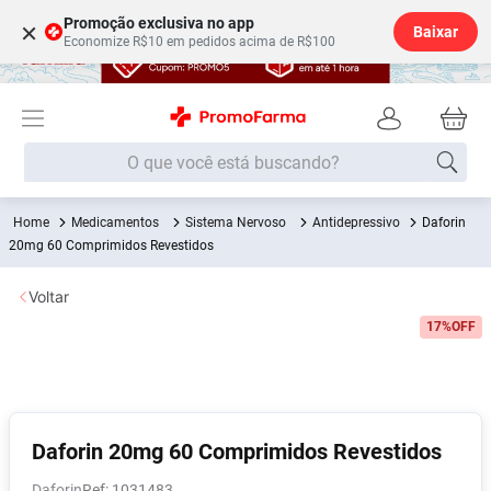
Promoção exclusiva no app
×
Baixar
Economize R$10 em pedidos acima de R$100
O que você está buscando?
Medicamentos
Sistema Nervoso
Antidepressivo
Daforin
Termos mais buscados
20mg 60 Comprimidos Revestidos
Fralda
1
º
Voltar
Medley
2
º
17%
OFF
Lenço Umedecido
3
º
Fralda Xg
4
º
Fralda G
5
º
Shampoo
6
º
Daforin 20mg 60 Comprimidos Revestidos
Desodorante
7
º
Daforin
:
1031483