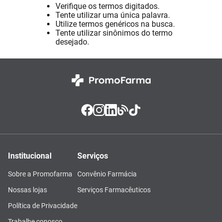
Verifique os termos digitados.
Absorvente
8
º
Tente utilizar uma única palavra.
Utilize termos genéricos na busca.
Lavitan
9
º
Tente utilizar sinônimos do termo
desejado.
Vitamina D
10
º
Institucional
Serviços
Sobre a Promofarma
Convênio Farmácia
Nossas lojas
Serviços Farmacêuticos
Política de Privacidade
Trabalhe conosco