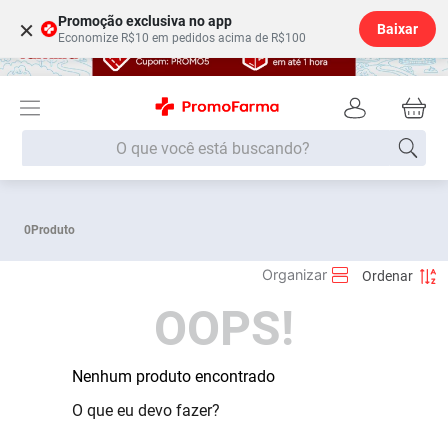
Promoção exclusiva no app
×
Baixar
Economize R$10 em pedidos acima de R$100
O que você está buscando?
Termos mais buscados
0
Produto
Fralda
1
º
Medley
2
º
OOPS!
Lenço Umedecido
3
º
Fralda Xg
4
º
Fralda G
Nenhum produto encontrado
5
º
Shampoo
6
º
O que eu devo fazer?
Desodorante
7
º