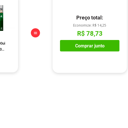
Preço total:
Economize:
R$ 14,25
=
R$ 78,73
0ui
Comprar junto
60