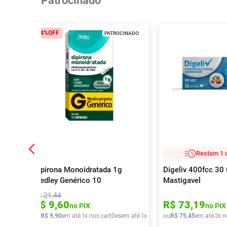
Patrocinado
54%
OFF
PATROCINADO
Restam 1 
Dipirona Monoidratada 1g
Digeliv 400fcc 3
Medley Genérico 10
Mastigavel
Comprimidos
R$
21
,
44
R$
9
,
60
R$
73
,
19
no PIX
no PIX
ou
R$
9
,
90
em até
1
x nos cartões
em até
1
x de
R$
ou
9
,
90
R$
75
,
45
em até
2
x n