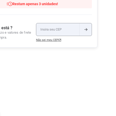
Restam apenas 3 unidades!
Tudo
Tiras para Teste
Lenços e Toalhas
Talcos
Esponjas
Umedecidas
Ver Tudo
Ver Tudo
Ver Tudo
Protetor de Colchão
 está ?
Roupas Íntimas
zo e valores de frete
mpra.
Ver Tudo
Não sei meu CEP