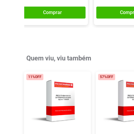
Comprar
Compr
Quem viu, viu também
11%
OFF
57%
OFF