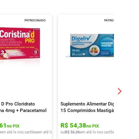
PATROCINADO
PATROCINADO
 D Pro Cloridrato
Suplemento Alimentar Digeliv
rina 4mg + Paracetamol
15 Comprimidos Mastigáveis
 Maleato De
ramina 4mg 16
61
R$
54
,
38
no PIX
no PIX
idos
0
em até
1
x nos cartões
em até
1
x de
R$
ou
42
R$
,
90
56
,
06
em até
1
x nos cartões
em até
1
x de