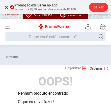
Promoção exclusiva no app
×
Baixar
Economize R$10 em pedidos acima de R$100
O que você está buscando?
Termos mais buscados
0
Produto
Fralda
1
º
Medley
2
º
OOPS!
Lenço Umedecido
3
º
Fralda Xg
4
º
Fralda G
Nenhum produto encontrado
5
º
Shampoo
6
º
O que eu devo fazer?
Desodorante
7
º