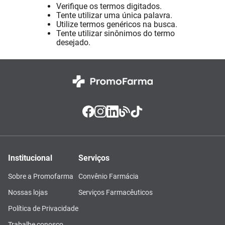
Verifique os termos digitados.
Absorvente
8
º
Tente utilizar uma única palavra.
Utilize termos genéricos na busca.
Vitamina D
9
º
Tente utilizar sinônimos do termo
desejado.
Lavitan
10
º
Institucional
Serviços
Sobre a Promofarma
Convênio Farmácia
Nossas lojas
Serviços Farmacêuticos
Política de Privacidade
Trabalhe conosco