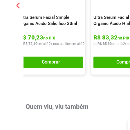
Ultra Sérum Facial Simple
Ultra Sérum Facial
Organic Ácido Salicílico 30ml
Organic Ácido Hia
R$
70
,
23
R$
83
,
32
no PIX
no PIX
ou
R$
72
,
40
em até
2
x nos cartões
em até
2
x de
R$
ou
36
R$
,
20
85
,
90
em até
2
x n
Comprar
Compr
Quem viu, viu também