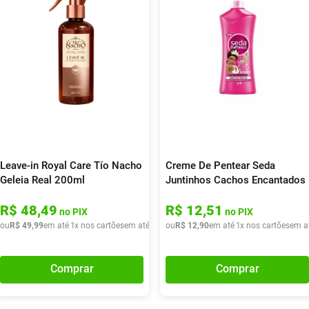
Leave-in Royal Care Tío Nacho
Creme De Pentear Seda
Geleia Real 200ml
Juntinhos Cachos Encantados
Tiana 300ml
R$
48
,
49
R$
12
,
51
no PIX
no PIX
ou
R$
49
,
99
em até
1
x nos cartões
em até
1
x de
ou
R$
R$
49
12
,
99
,
90
em até
1
x nos cartões
em a
Comprar
Comprar