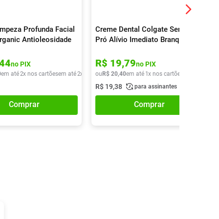
impeza Profunda Facial
Creme Dental Colgate Sensitive
rganic Antioleosidade
Pró Alívio Imediato Branqueador
90g
44
R$
19
,
79
no PIX
no PIX
0
em até
2
x nos cartões
em até
2
x de
R$
ou
32
R$
,
70
20
,
40
em até
1
x nos cartões
em até
1
x de
R$
19
,
38
para assinantes
Comprar
Comprar