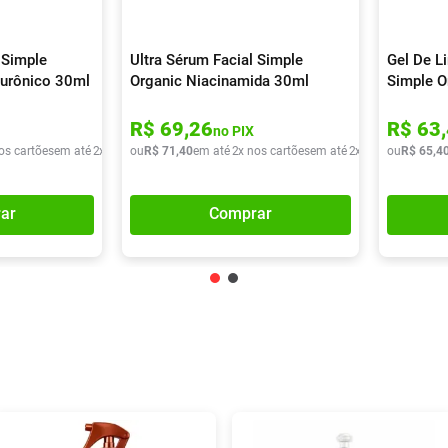
 Simple
Ultra Sérum Facial Simple
Gel De L
lurônico 30ml
Organic Niacinamida 30ml
Simple O
350g
R$
69
,
26
R$
63
,
no PIX
os cartões
em até
2
x de
R$
ou
42
R$
,
95
71
,
40
em até
2
x nos cartões
em até
2
x de
R$
ou
35
R$
,
70
65
,
4
ar
Comprar