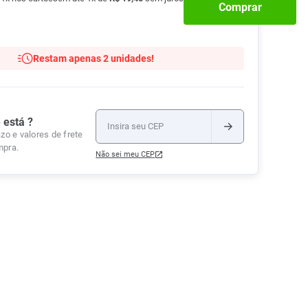
Comprar
Tudo
Tiras para Teste
Lenços e Toalhas
Talcos
Esponjas
Umedecidas
Ver Tudo
Ver Tudo
Ver Tudo
Restam apenas 2 unidades!
Protetor de Colchão
Roupas Íntimas
Ver Tudo
 está ?
zo e valores de frete
mpra.
Não sei meu CEP