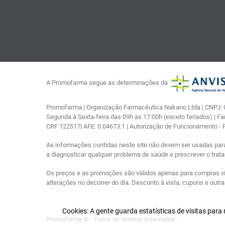
A Promofarma segue as determinações da
Promofarma | Organização Farmacêutica Nakano Ltda | CNPJ: 03
Segunda à Sexta-feira das 09h às 17:00h (exceto feriados) | F
CRF 122517| AFE: 0.04673.1 | Autorização de Funcionamento -
As informações contidas neste site não devem ser usadas par
a diagnosticar qualquer problema de saúde e prescrever o tra
Os preços e as promoções são válidos apenas para compras via i
alterações no decorrer do dia. Desconto à vista, cupons e out
Cookies: A gente guarda estatísticas de visitas par
Promofarma © - Todos os direitos reservados.