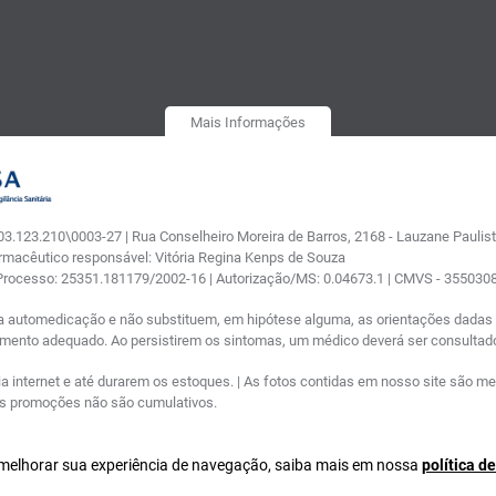
Mais Informações
.123.210\0003-27 | Rua Conselheiro Moreira de Barros, 2168 - Lauzane Paulista
armacêutico responsável: Vitória Regina Kenps de Souza
 Processo: 25351.181179/2002-16 | Autorização/MS: 0.04673.1 | CMVS - 35503
a automedicação e não substituem, em hipótese alguma, as orientações dadas p
tamento adequado. Ao persistirem os sintomas, um médico deverá ser consultad
nternet e até durarem os estoques. | As fotos contidas em nosso site são meram
ras promoções não são cumulativos.
a melhorar sua experiência de navegação, saiba mais em nossa
política d