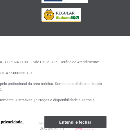
 - CEP 02430-001 - São Paulo - SP | Horário de Atendimento:
0801-477-000356-1-0
elo profissional da área médica. Somente o médico está apto
o.
ente ilustrativas. | *Preços e disponibilidade sujeitos a
Entendi e fechar
e privacidade.
Desenvolvimento
Plataforma