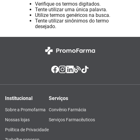
Verifique os termos digitados.
Absorvente
8
º
Tente utilizar uma única palavra.
Utilize termos genéricos na busca.
Lavitan
9
º
Tente utilizar sinônimos do termo
desejado.
Vitamina D
10
º
Institucional
Serviços
Sobre a Promofarma
Convênio Farmácia
Nossas lojas
Serviços Farmacêuticos
Política de Privacidade
Trabalhe conosco