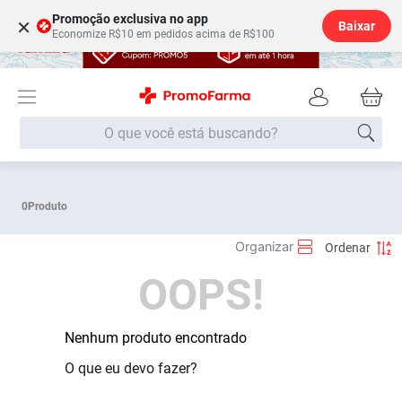
Promoção exclusiva no app
×
Baixar
Economize R$10 em pedidos acima de R$100
O que você está buscando?
Termos mais buscados
0
Produto
Fralda
1
º
Medley
2
º
OOPS!
Lenço Umedecido
3
º
Fralda Xg
4
º
Fralda G
Nenhum produto encontrado
5
º
Shampoo
6
º
O que eu devo fazer?
Desodorante
7
º