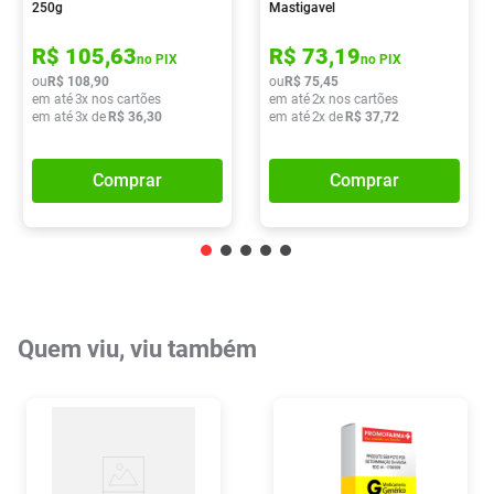
250g
Mastigavel
R$
105
,
63
R$
73
,
19
no PIX
no PIX
ou
R$
108
,
90
ou
R$
75
,
45
em até
3
x nos cartões
em até
2
x nos cartões
em até
3
x de
R$
36
,
30
em até
2
x de
R$
37
,
72
Comprar
Comprar
Quem viu, viu também