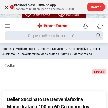
Promoção exclusiva no app
×
Baixar
Economize R$10 em pedidos acima de R$100
O que você está buscando?
Medicamentos
Sistema Nervoso
Antidepressivo
Deller
Termos mais buscados
Succinato De Desvenlafaxina Monoidratado 100mg 60 Comprimidos
Fralda
1
º
Voltar
Lenço Umedecido
2
º
14%
OFF
Medley
3
º
Fralda Xg
4
º
Fralda G
5
º
Desodorante
6
º
Deller Succinato De Desvenlafaxina
Monoidratado 100mg 60 Comprimidos
Shampoo
7
º