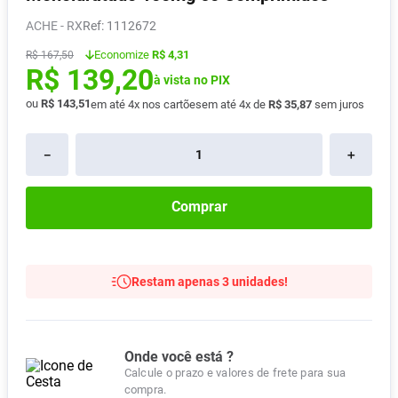
Absorvente
8
º
ACHE - RX
:
1112672
Pampers Confort Sec
9
º
Economize
R$ 4,31
R$
167
,
50
R$
139
,
20
Lavitan
10
º
à vista no PIX
ou
R$
143
,
51
em até
4
x nos cartões
em até
4
x de
R$
35
,
87
sem juros
－
＋
Comprar
Restam apenas 3 unidades!
Onde você está ?
Calcule o prazo e valores de frete para sua
compra.