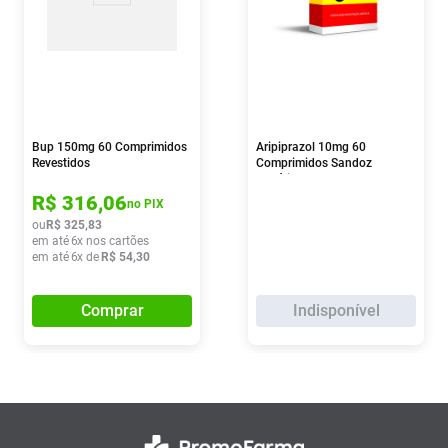
Bup 150mg 60 Comprimidos
Aripiprazol 10mg 60
Revestidos
Comprimidos Sandoz
Genérico
R$
316
,
06
no PIX
ou
R$
325
,
83
em até
6
x nos cartões
em até
6
x de
R$
54
,
30
Comprar
Indisponível