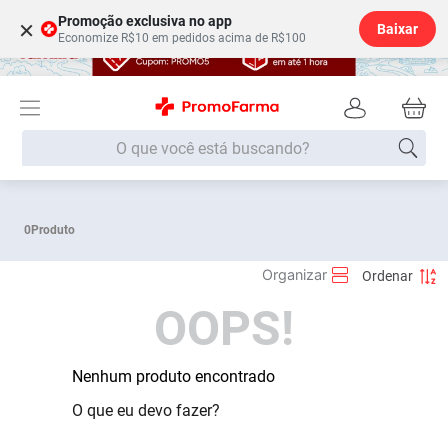
Promoção exclusiva no app
×
Baixar
Economize R$10 em pedidos acima de R$100
O que você está buscando?
Termos mais buscados
0
Produto
Fralda
1
º
Lenço Umedecido
2
º
OOPS!
Medley
3
º
Fralda Xg
4
º
Fralda G
Nenhum produto encontrado
5
º
Desodorante
6
º
O que eu devo fazer?
Shampoo
7
º