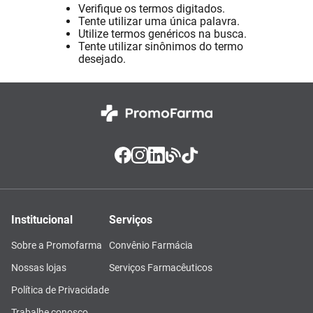
Verifique os termos digitados.
Absorvente
8
º
Tente utilizar uma única palavra.
Utilize termos genéricos na busca.
Pampers Confort Sec
9
º
Tente utilizar sinônimos do termo
desejado.
Lavitan
10
º
Institucional
Serviços
Sobre a Promofarma
Convênio Farmácia
Nossas lojas
Serviços Farmacêuticos
Política de Privacidade
Trabalhe conosco