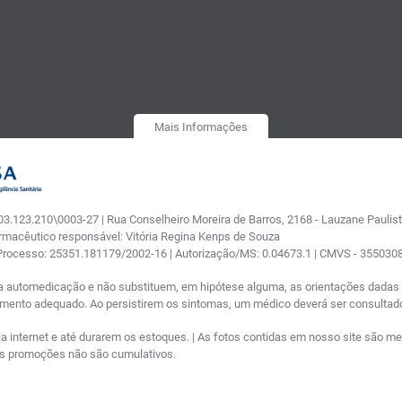
Mais Informações
.123.210\0003-27 | Rua Conselheiro Moreira de Barros, 2168 - Lauzane Paulista
armacêutico responsável: Vitória Regina Kenps de Souza
 Processo: 25351.181179/2002-16 | Autorização/MS: 0.04673.1 | CMVS - 35503
a automedicação e não substituem, em hipótese alguma, as orientações dadas p
tamento adequado. Ao persistirem os sintomas, um médico deverá ser consultad
nternet e até durarem os estoques. | As fotos contidas em nosso site são meram
ras promoções não são cumulativos.