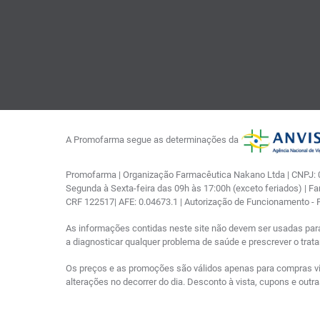
A Promofarma segue as determinações da
Promofarma | Organização Farmacêutica Nakano Ltda | CNPJ: 03
Segunda à Sexta-feira das 09h às 17:00h (exceto feriados) | F
CRF 122517| AFE: 0.04673.1 | Autorização de Funcionamento -
As informações contidas neste site não devem ser usadas par
a diagnosticar qualquer problema de saúde e prescrever o tra
Os preços e as promoções são válidos apenas para compras via i
alterações no decorrer do dia. Desconto à vista, cupons e out