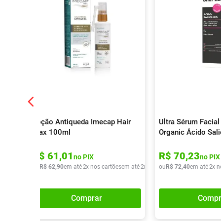
Loção Antiqueda Imecap Hair
Ultra Sérum Facial
Max 100ml
Organic Ácido Sali
R$
61
,
01
R$
70
,
23
no PIX
no PIX
ou
R$
62
,
90
em até
2
x nos cartões
em até
2
x de
R$
ou
31
R$
,
45
72
,
40
em até
2
x n
Comprar
Compr