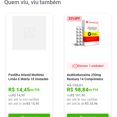
Quem viu, viu também
32%
OFF
Restam 1 unidades!
Pastilha Infantil Multimix
Axetilcefuroxima 250mg
Limão E Menta 10 Unidades
Ranbaxy 14 Comprimidos
R$
150
,
61
R$
14
,
45
R$
98
,
84
no PIX
no PIX
ou
R$
14
,
90
ou
R$
101
,
90
em até
1
x nos cartões
em até
3
x nos cartões
em até
1
x de
R$
14
,
90
em até
3
x de
R$
33
,
96