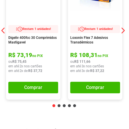
Restam 1 unidades!
Restam 1 unidades!
Digeliv 400fcc 30 Comprimidos
Loxonin Flex 7 Adesivos
Mastigavel
Transdérmicos
R$
73
,
19
R$
108
,
31
no PIX
no PIX
ou
R$
75
,
45
ou
R$
111
,
66
em até
2
x nos cartões
em até
3
x nos cartões
em até
2
x de
R$
37
,
72
em até
3
x de
R$
37
,
22
Comprar
Comprar