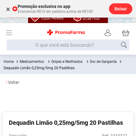
Promoção exclusiva no app
×
Baixar
Economize R$10 em pedidos acima de R$100
O que você está buscando?
Medicamentos
Gripes e Resfriados
Dor de Garganta
Termos mais buscados
Dequadin Limão 0,25mg/5mg 20 Pastilhas
Fralda
1
º
Voltar
Medley
2
º
Lenço Umedecido
3
º
Fralda Xg
4
º
Fralda G
5
º
Dequadin Limão 0,25mg/5mg 20 Pastilhas
Shampoo
6
º
Desodorante
7
º
Dequadin
:
1043372