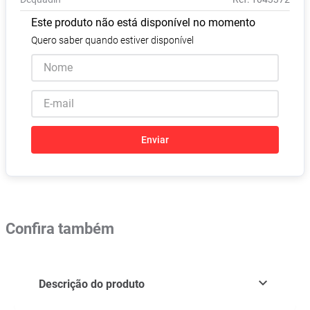
Absorvente
8
º
Este produto não está disponível no momento
Lavitan
9
º
Quero saber quando estiver disponível
Vitamina D
10
º
Enviar
Confira também
Descrição do produto