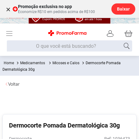
Promoção exclusiva no app
×
Baixar
Economize R$10 em pedidos acima de R$100
O que você está buscando?
Medicamentos
Micoses e Calos
Dermocorte Pomada
Termos mais buscados
Dermatológica 30g
Fralda
1
º
Voltar
Medley
2
º
Lenço Umedecido
3
º
Fralda Xg
4
º
Fralda G
5
º
Dermocorte Pomada Dermatológica 30g
Shampoo
6
º
Desodorante
7
º
Dermocorte
:
1036473