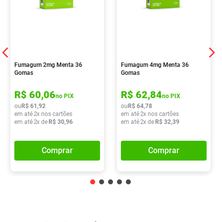
Fumagum 2mg Menta 36
Fumagum 4mg Menta 36
Gomas
Gomas
R$
60
,
06
R$
62
,
84
no PIX
no PIX
ou
R$
61
,
92
ou
R$
64
,
78
em até
2
x nos cartões
em até
2
x nos cartões
em até
2
x de
R$
30
,
96
em até
2
x de
R$
32
,
39
Comprar
Comprar