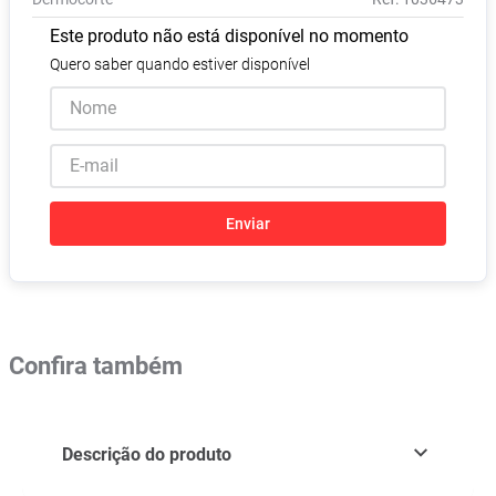
Absorvente
8
º
Este produto não está disponível no momento
Vitamina D
9
º
Quero saber quando estiver disponível
Lavitan
10
º
Enviar
Confira também
Descrição do produto