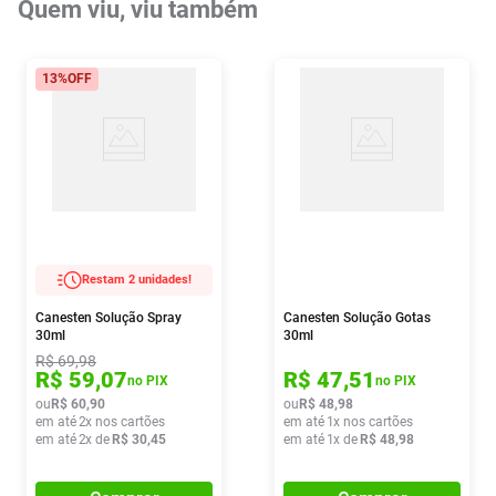
Quem viu, viu também
13%
OFF
Restam 2 unidades!
Canesten Solução Spray
Canesten Solução Gotas
30ml
30ml
R$
69
,
98
R$
59
,
07
R$
47
,
51
no PIX
no PIX
ou
R$
60
,
90
ou
R$
48
,
98
em até
2
x nos cartões
em até
1
x nos cartões
em até
2
x de
R$
30
,
45
em até
1
x de
R$
48
,
98