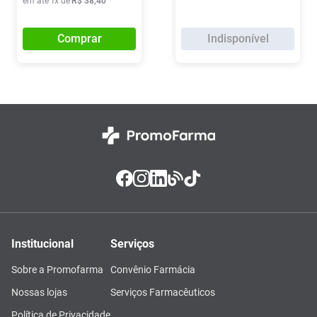
em até
1
x de
R$
38
,
40
Comprar
Indisponível
Institucional
Serviços
Sobre a Promofarma
Convênio Farmácia
Nossas lojas
Serviços Farmacêuticos
Política de Privacidade