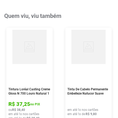
Quem viu, viu também
Tintura Loréal Casting Creme
Tinta De Cabelo Permanente
Gloss N 700 Louro Natural 1
Embelleze Natucor Suave
Kit
5.64 Castanho Claro
Vermelho Acobreado
R$
37
,
25
no PIX
ou
R$
38
,
40
em até
1
x nos cartões
em até
1
x nos cartões
em até
1
x de
R$
9
,
80