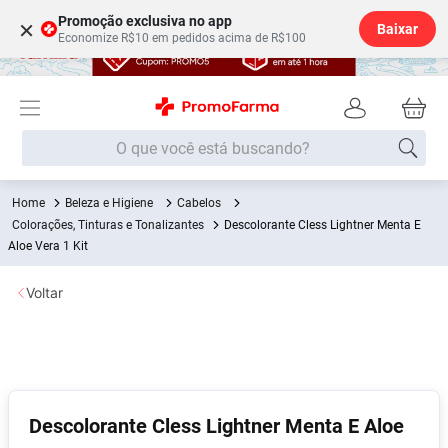
Promoção exclusiva no app
×
Baixar
Economize R$10 em pedidos acima de R$100
O que você está buscando?
Beleza e Higiene
Cabelos
Termos mais buscados
Colorações, Tinturas e Tonalizantes
Descolorante Cless Lightner Menta E
Fralda
Aloe Vera 1 Kit
1
º
Medley
2
º
Voltar
Lenço Umedecido
3
º
Fralda Xg
4
º
Fralda G
5
º
Shampoo
6
º
Descolorante Cless Lightner Menta E Aloe
Desodorante
7
º