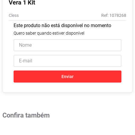
Vera 1 Kit
Absorvente
8
º
Cless
:
1078268
Lavitan
9
º
Este produto não está disponível no momento
Vitamina D
10
º
Quero saber quando estiver disponível
Enviar
Confira também