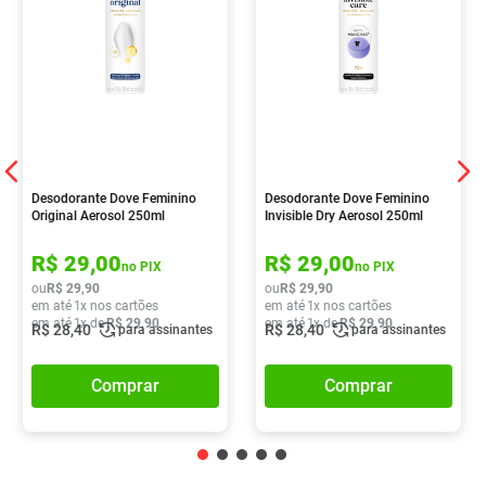
Desodorante Dove Feminino
Desodorante Dove Feminino
Original Aerosol 250ml
Invisible Dry Aerosol 250ml
R$
29
,
00
R$
29
,
00
no PIX
no PIX
ou
R$
29
,
90
ou
R$
29
,
90
em até
1
x nos cartões
em até
1
x nos cartões
em até
1
x de
R$
29
,
90
em até
1
x de
R$
29
,
90
R$
28
,
40
R$
28
,
40
para assinantes
para assinantes
Comprar
Comprar