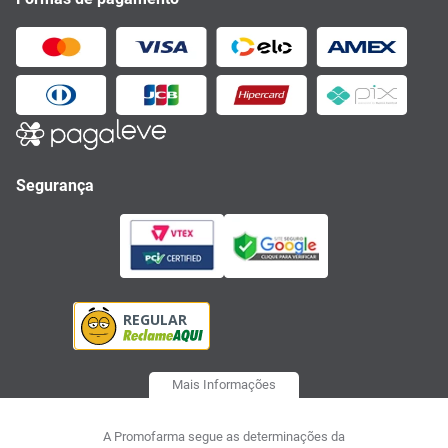
Segurança
Mais Informações
A Promofarma segue as determinações da