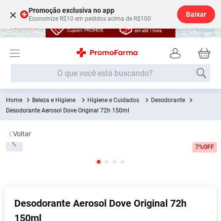
Promoção exclusiva no app
×
Baixar
Economize R$10 em pedidos acima de R$100
O que você está buscando?
Beleza e Higiene
Higiene e Cuidados
Desodorante
Termos mais buscados
Desodorante Aerosol Dove Original 72h 150ml
Fralda
1
º
Voltar
Lenço Umedecido
2
º
7%
OFF
Medley
3
º
Fralda Xg
4
º
Fralda G
5
º
Shampoo
6
º
Desodorante Aerosol Dove Original 72h
150ml
Desodorante
7
º