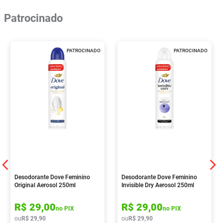
Patrocinado
PATROCINADO
PATROCINADO
Desodorante Dove Feminino
Desodorante Dove Feminino
Original Aerosol 250ml
Invisible Dry Aerosol 250ml
R$
29
,
00
R$
29
,
00
no PIX
no PIX
ou
R$
29
,
90
ou
R$
29
,
90