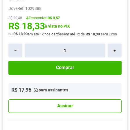
Vitamina D
8
º
Dove
:
1029388
Absorvente
9
º
Economize
R$ 0,57
R$
20
,
40
R$
18
,
33
Lavitan
10
º
à vista no PIX
ou
R$
18
,
90
em até
1
x nos cartões
em até
1
x de
R$
18
,
90
sem juros
－
＋
Comprar
R$
17
,
96
para assinantes
Assinar