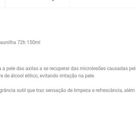
Baunilha 72h 150ml
 a pele das axilas a se recuperar das microlesões causadas pe
 de álcool etílico, evitando irritação na pele.
agrância sutil que traz sensação de limpeza e refrescância, alé