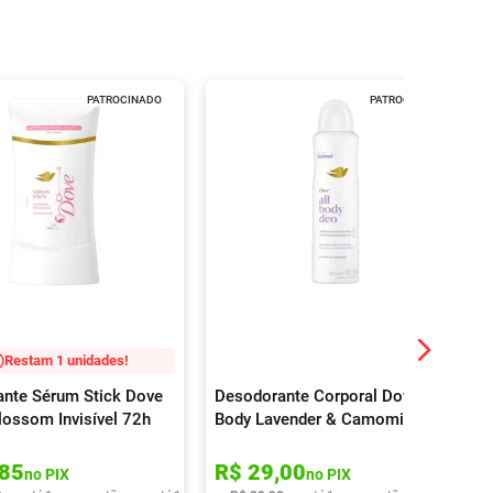
PATROCINADO
PATROCINADO
Restam 1 unidades!
nte Sérum Stick Dove
Desodorante Corporal Dove All
lossom Invisível 72h
Body Lavender & Camomile
150ml
85
R$
29
,
00
no PIX
no PIX