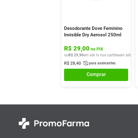
Desodorante Dove Feminino
Invisible Dry Aerosol 250ml
R$
29
,
00
no PIX
ou
R$
29
,
90
em até
1
x nos cartões
em até
1
x 
R$
28
,
40
para assinantes
Comprar