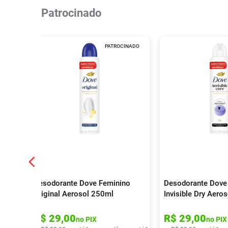
Patrocinado
PATROCINADO
Desodorante Dove Feminino
Desodorante Dove
Original Aerosol 250ml
Invisible Dry Aero
R$
29
,
00
R$
29
,
00
no PIX
no PIX