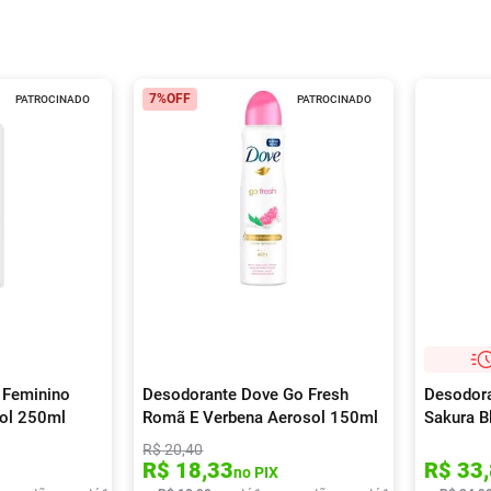
7%
OFF
PATROCINADO
PATROCINADO
 Feminino
Desodorante Dove Go Fresh
Desodora
sol 250ml
Romã E Verbena Aerosol 150ml
Sakura B
45g
R$
20
,
40
R$
18
,
33
R$
33
,
no PIX