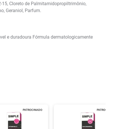
2-15, Cloreto de Palmitamidopropiltrimônio,
no, Geraniol, Parfum.
dável e duradoura Fórmula dermatologicamente
PATROCINADO
PATROCINADO