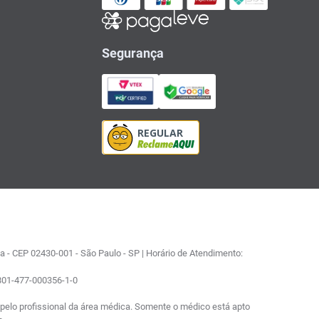
Segurança
 - CEP 02430-001 - São Paulo - SP | Horário de Atendimento:
0801-477-000356-1-0
elo profissional da área médica. Somente o médico está apto