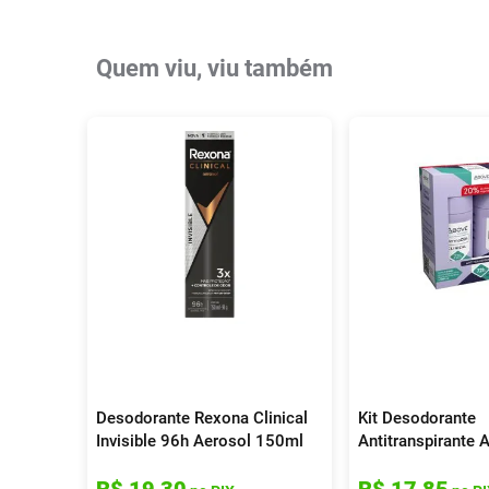
Quem viu, viu também
Desodorante Rexona Clinical
Kit Desodorante
Invisible 96h Aerosol 150ml
Antitranspirante
Dermaclin Clinica
R$
19
,
30
R$
17
,
85
2 Unidades Com 