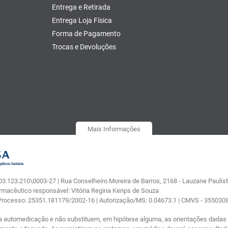
Entrega e Retirada
Entrega Loja Física
Forma de Pagamento
Trocas e Devoluções
Mais Informações
.123.210\0003-27 | Rua Conselheiro Moreira de Barros, 2168 - Lauzane Paulista
armacêutico responsável: Vitória Regina Kenps de Souza
 Processo: 25351.181179/2002-16 | Autorização/MS: 0.04673.1 | CMVS - 35503
a automedicação e não substituem, em hipótese alguma, as orientações dadas p