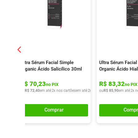
Ultra Sérum Facial Simple
Ultra Sérum Facial
Organic Ácido Salicílico 30ml
Organic Ácido Hia
R$
70
,
23
R$
83
,
32
no PIX
no PIX
ou
R$
72
,
40
em até
2
x nos cartões
em até
2
x de
R$
ou
36
R$
,
20
85
,
90
em até
2
x n
Comprar
Compr