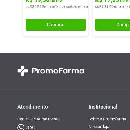
no PIX
no PI
ou
R$
19
,
90
em até
1
x nos cartões
em até
1
x de
ou
R$
R$
19
18
,
90
,
40
em até
1
x 
Comprar
Compr
Atendimento
Institucional
Central de Atendimento
Sobre a Promofarma
Nossas lojas
SAC