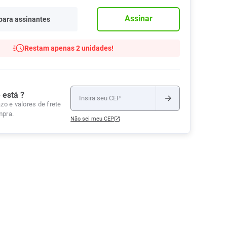
Tudo
Tiras para Teste
Lenços e Toalhas
Talcos
Esponjas
Assinar
para assinantes
Umedecidas
Ver Tudo
Ver Tudo
Ver Tudo
Protetor de Colchão
Restam apenas 2 unidades!
Roupas Íntimas
Ver Tudo
 está ?
zo e valores de frete
mpra.
Não sei meu CEP