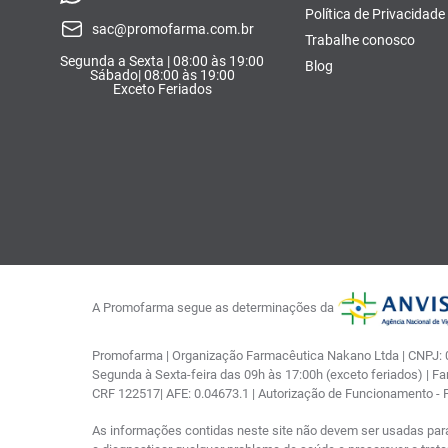
Política de Privacidade
sac@promofarma.com.br
Trabalhe conosco
Segunda a Sexta | 08:00 às 19:00
Blog
Sábado| 08:00 às 19:00
Exceto Feriados
A Promofarma segue as determinações da
Promofarma | Organização Farmacêutica Nakano Ltda | CNPJ: 03
Segunda à Sexta-feira das 09h às 17:00h (exceto feriados) | F
CRF 122517| AFE: 0.04673.1 | Autorização de Funcionamento -
As informações contidas neste site não devem ser usadas par