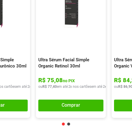
 Simple
Ultra Sérum Facial Simple
Ultra Sé
lurônico 30ml
Organic Retinol 30ml
Organic 
R$
75
,
08
R$
84
,
no PIX
os cartões
em até
2
x de
R$
ou
42
R$
,
95
77
,
40
em até
2
x nos cartões
em até
2
x de
R$
ou
38
R$
,
70
86
,
9
ar
Comprar