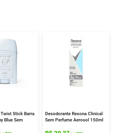
Twist Stick Barra
Desodorante Rexona Clinical
by Blue Sem
Sem Perfume Aerosol 150ml
minino 48h 50g
R$
20
,
27