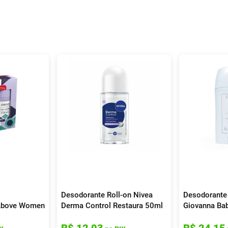
Desodorante Roll-on Nivea
Desodorante 
 Above Women
Derma Control Restaura 50ml
Giovanna Ba
l 72h Roll-on
Alumínio Fe
R$
12
,
03
R$
24
,
15
50ml Cada