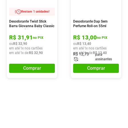
Restam 1 unidades!
Desodorante Twist Stick
Desodorante Dap Sem
Barra Giovanna Baby Classic
Perfume Roll-on 55ml
Sem Alumínio Feminino 48h
50g
R$
31
,
91
R$
13
,
00
no PIX
no PIX
ou
R$
32
,
90
ou
R$
13
,
40
em até
1
x nos cartões
em até
1
x nos cartões
em até
1
x de
R$
32
,
90
em até
1
x de
R$
13
,
40
R$
12
,
73
para
assinantes
Comprar
Comprar