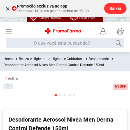
Promoção exclusiva no app
×
Baixar
Economize R$10 em pedidos acima de R$100
O que você está buscando?
Beleza e Higiene
Higiene e Cuidados
Desodorante
Termos mais buscados
Desodorante Aerossol Nivea Men Derma Control Defende 150ml
Fralda
1
º
Voltar
Medley
2
º
6%
OFF
Lenço Umedecido
3
º
Fralda Xg
4
º
Fralda G
5
º
Shampoo
6
º
Desodorante Aerossol Nivea Men Derma
Control Defende 150ml
Desodorante
7
º