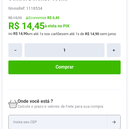
Absorvente
8
º
Nivea
:
1118534
Vitamina D
9
º
Economize
R$ 0,45
R$
15
,
90
R$
14
,
45
Lavitan
10
º
à vista no PIX
ou
R$
14
,
90
em até
1
x nos cartões
em até
1
x de
R$
14
,
90
sem juros
－
＋
Comprar
Onde você está ?
Calcule o prazo e valores de frete para sua compra.