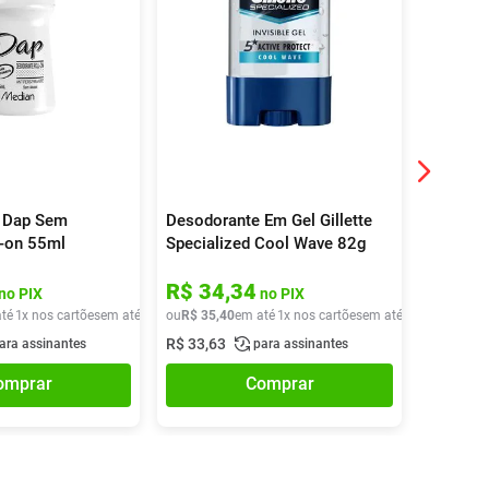
 Dap Sem
Desodorante Em Gel Gillette
Desodor
l-on 55ml
Specialized Cool Wave 82g
Feminin
R$
34
,
34
R$
26
no PIX
no PIX
té
1
x nos cartões
em até
1
x de
ou
R$
R$
13
35
,
40
,
40
em até
1
x nos cartões
em até
1
x de
ou
R$
R$
35
26
,
4
,
9
R$
33
,
63
R$
25
,
55
ara assinantes
para assinantes
omprar
Comprar