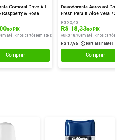
nte Corporal Dove All
Desodorante Aerossol Dove Go
 Raspberry & Rose
Fresh Pera & Aloe Vera 72h
l 150ml
150ml
R$
20
,
40
00
R$
18
,
33
no PIX
no PIX
0
em até
1
x nos cartões
em até
1
x de
R$
ou
29
R$
,
90
18
,
90
em até
1
x nos cartões
em até
1
x de
R$
17
,
96
para assinantes
Comprar
Comprar