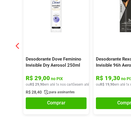
Desodorante Dove Feminino
Desodorante Rexo
Invisible Dry Aerosol 250ml
Invisible 96h Aer
R$
29
,
00
R$
19
,
30
no PIX
no PI
ou
R$
29
,
90
em até
1
x nos cartões
em até
1
x de
ou
R$
R$
29
19
,
90
,
90
em até
1
x 
R$
28
,
40
para assinantes
Comprar
Compr