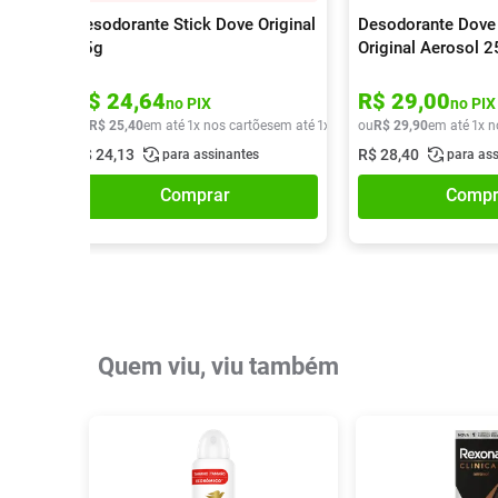
Desodorante Stick Dove Original
Desodorante Dove
45g
Original Aerosol 
R$
24
,
64
R$
29
,
00
no PIX
no PIX
ou
R$
25
,
40
em até
1
x nos cartões
em até
1
x de
R$
ou
25
R$
,
40
29
,
90
em até
1
x n
R$
24
,
13
R$
28
,
40
para assinantes
para as
Comprar
Compr
Quem viu, viu também