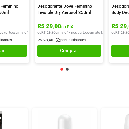
 Feminino
Desodorante Dove Feminino
Desodora
250ml
Invisible Dry Aerosol 250ml
Body Deo
Aerosso
R$
29
,
00
R$
29
,
no PIX
os cartões
em até
1
x de
R$
ou
29
R$
,
90
29
,
90
em até
1
x nos cartões
em até
1
x de
R$
ou
29
R$
,
90
29
,
9
R$
28
,
40
sinantes
para assinantes
ar
Comprar