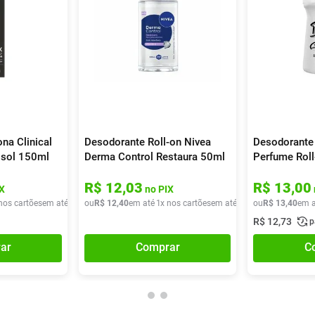
na Clinical
Desodorante Roll-on Nivea
Desodorante
osol 150ml
Derma Control Restaura 50ml
Perfume Rol
R$
12
,
03
R$
13
,
00
X
no PIX
nos cartões
em até
1
x de
ou
R$
R$
19
12
,
90
,
40
em até
1
x nos cartões
em até
1
x de
ou
R$
R$
12
13
,
40
,
40
em a
R$
12
,
73
p
ar
Comprar
C