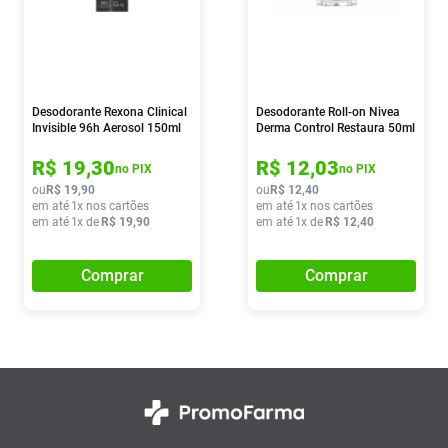
Desodorante Rexona Clinical
Desodorante Roll-on Nivea
Invisible 96h Aerosol 150ml
Derma Control Restaura 50ml
R$
19
,
30
R$
12
,
03
no PIX
no PIX
ou
R$
19
,
90
ou
R$
12
,
40
em até
1
x nos cartões
em até
1
x nos cartões
em até
1
x de
R$
19
,
90
em até
1
x de
R$
12
,
40
Comprar
Comprar