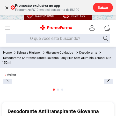
Promoção exclusiva no app
×
Baixar
Economize R$10 em pedidos acima de R$100
O que você está buscando?
Beleza e Higiene
Higiene e Cuidados
Desodorante
Termos mais buscados
Desodorante Antitranspirante Giovanna Baby Blue Sem Alumínio Aerosol 48h
150ml
Fralda
1
º
Medley
2
º
Voltar
Lenço Umedecido
3
º
Fralda Xg
4
º
Fralda G
5
º
Shampoo
6
º
Desodorante Antitranspirante Giovanna
Desodorante
7
º