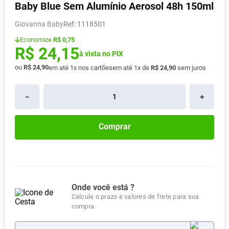
Baby Blue Sem Alumínio Aerosol 48h 150ml
Absorvente
8
º
Giovanna Baby
:
1118501
Vitamina D
9
º
Economize
R$ 0,75
Lavitan
10
º
R$
24
,
15
à vista no PIX
ou
R$
24
,
90
em até
1
x nos cartões
em até
1
x de
R$
24
,
90
sem juros
－
＋
Comprar
Onde você está ?
Calcule o prazo e valores de frete para sua
compra.