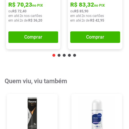
R$
70
,
23
R$
83
,
32
no PIX
no PIX
ou
R$
72
,
40
ou
R$
85
,
90
em até
2
x nos cartões
em até
2
x nos cartões
em até
2
x de
R$
36
,
20
em até
2
x de
R$
42
,
95
Comprar
Comprar
Quem viu, viu também