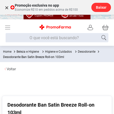
Promoção exclusiva no app
×
Baixar
Economize R$10 em pedidos acima de R$100
O que você está buscando?
Beleza e Higiene
Higiene e Cuidados
Desodorante
Termos mais buscados
Desodorante Ban Satin Breeze Roll-on 103ml
Fralda
1
º
Voltar
Lenço Umedecido
2
º
Medley
3
º
Fralda Xg
4
º
Fralda G
5
º
Desodorante
6
º
Desodorante Ban Satin Breeze Roll-on
103ml
Shampoo
7
º