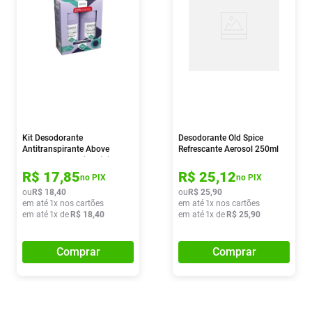
Kit Desodorante
Desodorante Old Spice
Antitranspirante Above
Refrescante Aerosol 250ml
Women Dermaclin Clinical
72h Roll-on 2 Unidades Com
R$
17
,
85
R$
25
,
12
no PIX
no PIX
50ml Cada
ou
R$
18
,
40
ou
R$
25
,
90
em até
1
x nos cartões
em até
1
x nos cartões
em até
1
x de
R$
18
,
40
em até
1
x de
R$
25
,
90
Comprar
Comprar