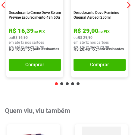
Desodorante Creme Dove Sérum
Desodorante Dove Feminino
Previne Escurecimento 48h 50g
Original Aerosol 250ml
R$
16
,
39
R$
29
,
00
no PIX
no PIX
ou
R$
16
,
90
ou
R$
29
,
90
em até
1
x nos cartões
em até
1
x nos cartões
em até
1
x de
R$
16
,
90
em até
1
x de
R$
29
,
90
R$
16
,
05
R$
28
,
40
para assinantes
para assinantes
Comprar
Comprar
Quem viu, viu também