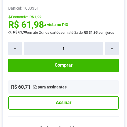
Absorvente
8
º
Ban
:
1083351
Pampers Confort Sec
9
º
Economize
R$ 1,92
R$
61
,
98
Lavitan
à vista no PIX
10
º
ou
R$
63
,
90
em até
2
x nos cartões
em até
2
x de
R$
31
,
95
sem juros
－
＋
Comprar
R$
60
,
71
para assinantes
Assinar