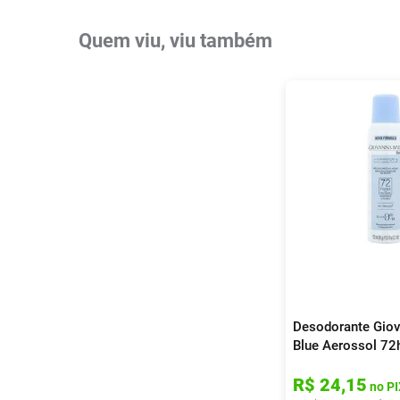
Quem viu, viu também
Desodorante Gio
Blue Aerossol 72
R$
24
,
15
no PI