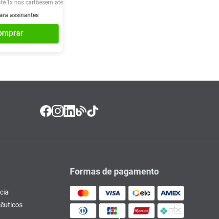
té
1
x nos cartões
em até
1
x de
R$
24
,
90
ara assinantes
omprar
Formas de pagamento
cia
êuticos