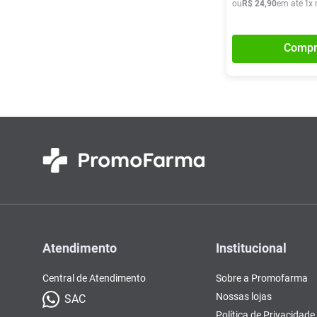
ou
R$
24
,
90
em até
1
x 
Compr
Atendimento
Institucional
Central de Atendimento
Sobre a Promofarma
Nossas lojas
SAC
Política de Privacidade