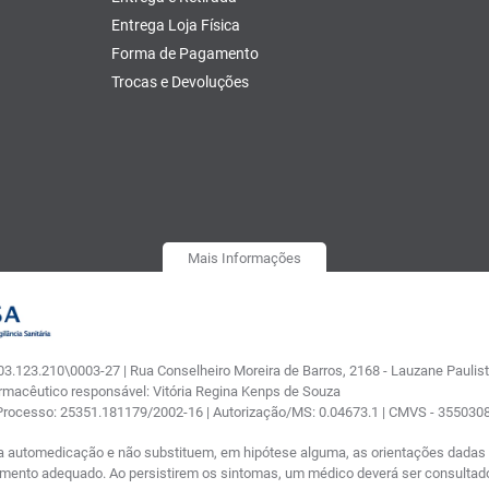
Entrega Loja Física
Forma de Pagamento
Trocas e Devoluções
Mais Informações
.123.210\0003-27 | Rua Conselheiro Moreira de Barros, 2168 - Lauzane Paulista
armacêutico responsável: Vitória Regina Kenps de Souza
 Processo: 25351.181179/2002-16 | Autorização/MS: 0.04673.1 | CMVS - 35503
a automedicação e não substituem, em hipótese alguma, as orientações dadas p
tamento adequado. Ao persistirem os sintomas, um médico deverá ser consultad