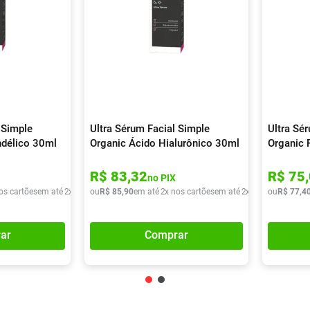
 Simple
Ultra Sérum Facial Simple
Ultra Sé
ndélico 30ml
Organic Ácido Hialurônico 30ml
Organic 
R$
83
,
32
R$
75
,
no PIX
os cartões
em até
2
x de
R$
ou
35
R$
,
95
85
,
90
em até
2
x nos cartões
em até
2
x de
R$
ou
42
R$
,
95
77
,
4
ar
Comprar