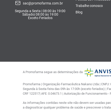
sac@promofarma.com.br
Trabalhe conosco
Segunda a Sexta | 08:00 às 19:00
Blog
Sábado| 08:00 às 19:00
Exceto Feriados
A Promofarma segue as determinações da
Promofarma | Organização Farmacêutica Nakano Ltda | CNPJ: 03
Segunda à Sexta-feira das 09h às 17:00h (exceto feriados) | F
CRF 122517| AFE: 0.04673.1 | Autorização de Funcionamento -
As informações contidas neste site não devem ser usadas par
a diagnosticar qualquer problema de saúde e prescrever o tra