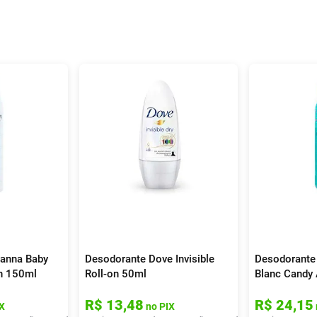
vanna Baby
Desodorante Dove Invisible
Desodorante
h 150ml
Roll-on 50ml
Blanc Candy
R$
13
,
48
R$
24
,
15
X
no PIX