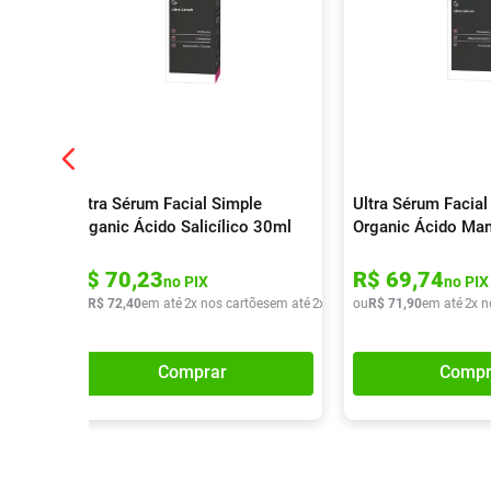
Ultra Sérum Facial Simple
Ultra Sérum Facial
Organic Ácido Salicílico 30ml
Organic Ácido Ma
R$
70
,
23
R$
69
,
74
no PIX
no PIX
ou
R$
72
,
40
em até
2
x nos cartões
em até
2
x de
R$
ou
36
R$
,
20
71
,
90
em até
2
x n
Comprar
Compr