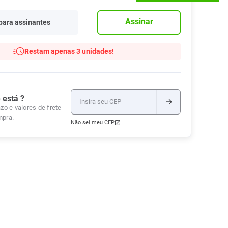
Tudo
Tiras para Teste
Lenços e Toalhas
Talcos
Esponjas
Assinar
para assinantes
Umedecidas
Ver Tudo
Ver Tudo
Ver Tudo
Protetor de Colchão
Restam apenas 3 unidades!
Roupas Íntimas
Ver Tudo
 está ?
zo e valores de frete
mpra.
Não sei meu CEP