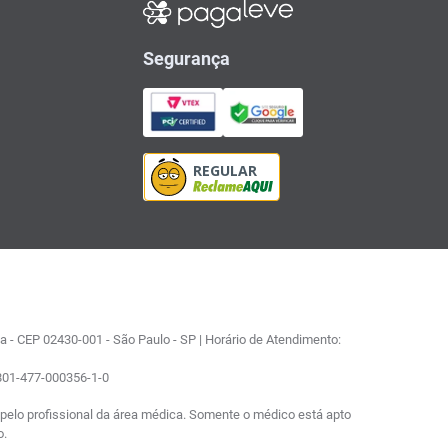
Segurança
 - CEP 02430-001 - São Paulo - SP | Horário de Atendimento:
0801-477-000356-1-0
elo profissional da área médica. Somente o médico está apto
o.