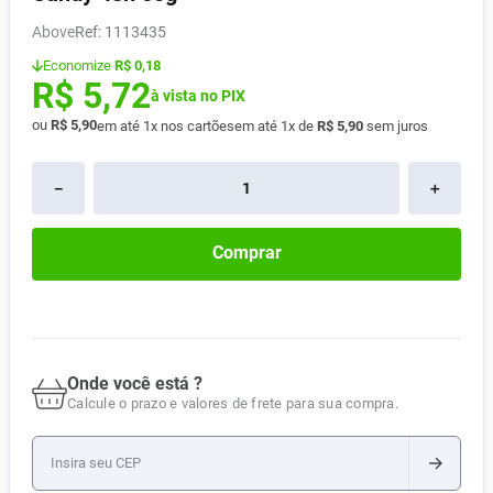
Pampers Confort Sec
8
º
Above
:
1113435
Vitamina D
9
º
Economize
R$ 0,18
R$
5
,
72
Soro Fisiológico
à vista no PIX
10
º
ou
R$
5
,
90
em até
1
x nos cartões
em até
1
x de
R$
5
,
90
sem juros
－
＋
Comprar
Onde você está ?
Calcule o prazo e valores de frete para sua compra.