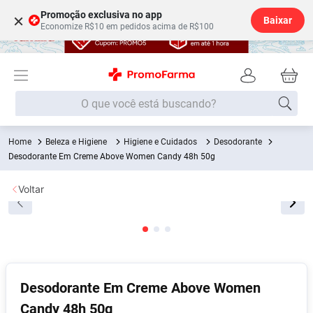
Promoção exclusiva no app
×
Baixar
Economize R$10 em pedidos acima de R$100
O que você está buscando?
Beleza e Higiene
Higiene e Cuidados
Desodorante
Termos mais buscados
Desodorante Em Creme Above Women Candy 48h 50g
Fralda
1
º
Voltar
Lenço Umedecido
2
º
Medley
3
º
Fralda Xg
4
º
Fralda G
5
º
Desodorante
6
º
Desodorante Em Creme Above Women
Candy 48h 50g
Shampoo
7
º