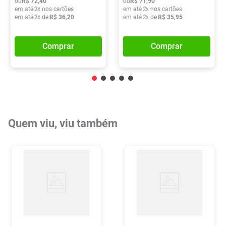
ou
R$
72
,
40
ou
R$
71
,
90
em até
2
x nos cartões
em até
2
x nos cartões
em até
2
x de
R$
36
,
20
em até
2
x de
R$
35
,
95
Comprar
Comprar
Quem viu, viu também