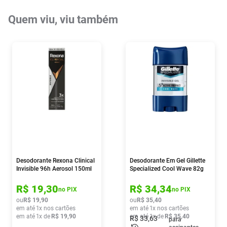
Quem viu, viu também
Desodorante Rexona Clinical
Desodorante Em Gel Gillette
Invisible 96h Aerosol 150ml
Specialized Cool Wave 82g
R$
19
,
30
R$
34
,
34
no PIX
no PIX
ou
R$
19
,
90
ou
R$
35
,
40
em até
1
x nos cartões
em até
1
x nos cartões
em até
1
x de
R$
19
,
90
em até
1
x de
R$
35
,
40
R$
33
,
63
para