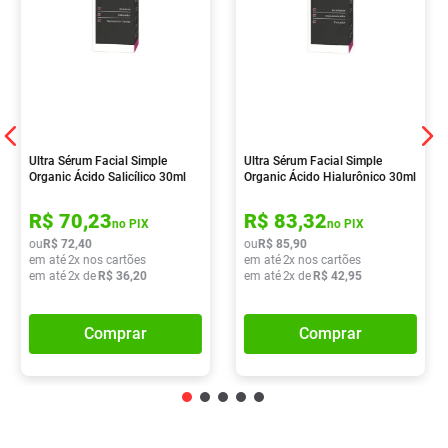
Ultra Sérum Facial Simple
Ultra Sérum Facial Simple
Organic Ácido Salicílico 30ml
Organic Ácido Hialurônico 30ml
R$
70
,
23
R$
83
,
32
no PIX
no PIX
ou
R$
72
,
40
ou
R$
85
,
90
em até
2
x nos cartões
em até
2
x nos cartões
em até
2
x de
R$
36
,
20
em até
2
x de
R$
42
,
95
Comprar
Comprar