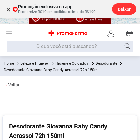
Promoção exclusiva no app
×
Baixar
Economize R$10 em pedidos acima de R$100
O que você está buscando?
Beleza e Higiene
Higiene e Cuidados
Desodorante
Termos mais buscados
Desodorante Giovanna Baby Candy Aerossol 72h 150ml
Fralda
1
º
Voltar
Lenço Umedecido
2
º
Medley
3
º
Fralda Xg
4
º
Fralda G
5
º
Desodorante Giovanna Baby Candy
Desodorante
6
º
Aerossol 72h 150ml
Shampoo
7
º