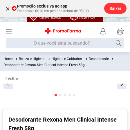
Promoção exclusiva no app
×
Baixar
Economize R$10 em pedidos acima de R$100
O que você está buscando?
Beleza e Higiene
Higiene e Cuidados
Desodorante
Termos mais buscados
Desodorante Rexona Men Clinical Intense Fresh 58g
Fralda
1
º
Voltar
Lenço Umedecido
2
º
Medley
3
º
Fralda Xg
4
º
Fralda G
5
º
Desodorante
6
º
Desodorante Rexona Men Clinical Intense
Fresh 58g
Shampoo
7
º