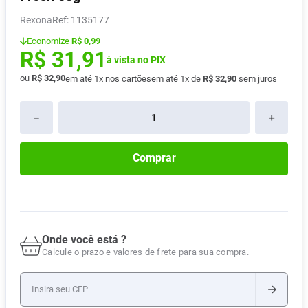
Absorvente
8
º
Rexona
:
1135177
Pampers Confort Sec
9
º
Economize
R$ 0,99
R$
31
,
91
Lavitan
à vista no PIX
10
º
ou
R$
32
,
90
em até
1
x nos cartões
em até
1
x de
R$
32
,
90
sem juros
－
＋
Comprar
Onde você está ?
Calcule o prazo e valores de frete para sua compra.