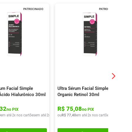
PATROCINADO
PATROCINADO
rum Facial Simple
Ultra Sérum Facial Simple
Ácido Hialurônico 30ml
Organic Retinol 30ml
32
R$
75
,
08
no PIX
no PIX
0
em até
2
x nos cartões
em até
2
x de
R$
ou
42
R$
,
95
77
,
40
em até
2
x nos cartões
em até
2
x de