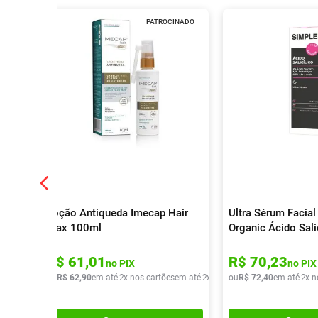
PATROCINADO
Loção Antiqueda Imecap Hair
Ultra Sérum Facial
Max 100ml
Organic Ácido Sali
R$
61
,
01
R$
70
,
23
no PIX
no PIX
ou
R$
62
,
90
em até
2
x nos cartões
em até
2
x de
R$
ou
31
R$
,
45
72
,
40
em até
2
x n