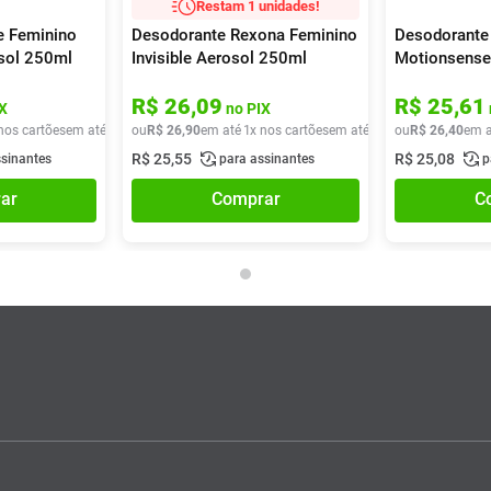
Restam 1 unidades!
e Feminino
Desodorante Rexona Feminino
Desodorante
osol 250ml
Invisible Aerosol 250ml
Motionsense 
Invisible Ae
R$
26
,
09
R$
25
,
61
X
no PIX
nos cartões
em até
1
x de
ou
R$
R$
29
26
,
90
,
90
em até
1
x nos cartões
em até
1
x de
ou
R$
R$
26
26
,
90
,
40
em a
R$
25
,
55
R$
25
,
08
ssinantes
para assinantes
p
ar
Comprar
C