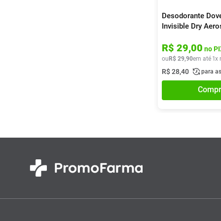
Desodorante Dov
Invisible Dry Aer
R$
29
,
00
no PI
ou
R$
29
,
90
em até
1
x 
R$
28
,
40
para a
Compr