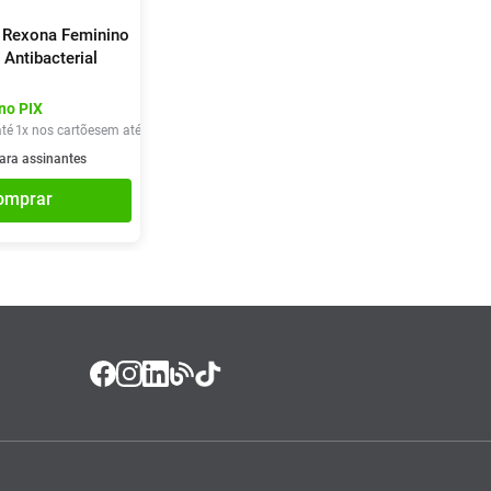
 Rexona Feminino
Antibacterial
rosol 250ml
no PIX
té
1
x nos cartões
em até
1
x de
R$
26
,
40
ara assinantes
omprar