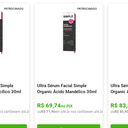
PATROCINADO
PATROCINADO
 Simple
Ultra Sérum Facial Simple
Ultra Sé
cílico 30ml
Organic Ácido Mandélico 30ml
Organic 
R$
69
,
74
R$
83
,
no PIX
os cartões
em até
2
x de
R$
ou
36
R$
,
20
71
,
90
em até
2
x nos cartões
em até
2
x de
R$
ou
35
R$
,
95
85
,
9