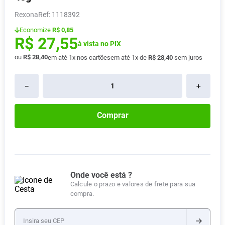
Absorvente
8
º
Rexona
:
1118392
Pampers Confort Sec
9
º
Economize
R$ 0,85
R$
27
,
55
Lavitan
à vista no PIX
10
º
ou
R$
28
,
40
em até
1
x nos cartões
em até
1
x de
R$
28
,
40
sem juros
－
＋
Comprar
Onde você está ?
Calcule o prazo e valores de frete para sua
compra.