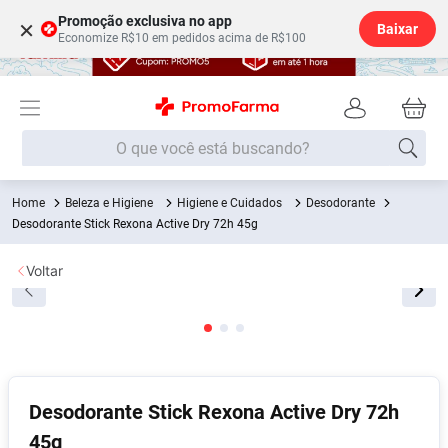
Promoção exclusiva no app
×
Baixar
Economize R$10 em pedidos acima de R$100
O que você está buscando?
Beleza e Higiene
Higiene e Cuidados
Desodorante
Termos mais buscados
Desodorante Stick Rexona Active Dry 72h 45g
Fralda
1
º
Voltar
Lenço Umedecido
2
º
Medley
3
º
Fralda Xg
4
º
Fralda G
5
º
Desodorante
6
º
Desodorante Stick Rexona Active Dry 72h
45g
Shampoo
7
º