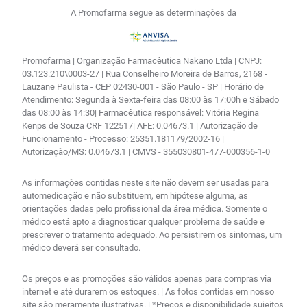
A Promofarma segue as determinações da
Promofarma | Organização Farmacêutica Nakano Ltda | CNPJ:
03.123.210\0003-27 | Rua Conselheiro Moreira de Barros, 2168 -
Lauzane Paulista - CEP 02430-001 - São Paulo - SP | Horário de
Atendimento: Segunda à Sexta-feira das 08:00 às 17:00h e Sábado
das 08:00 às 14:30| Farmacêutica responsável: Vitória Regina
Kenps de Souza CRF 122517| AFE: 0.04673.1 | Autorização de
Funcionamento - Processo: 25351.181179/2002-16 |
Autorização/MS: 0.04673.1 | CMVS - 355030801-477-000356-1-0
As informações contidas neste site não devem ser usadas para
automedicação e não substituem, em hipótese alguma, as
orientações dadas pelo profissional da área médica. Somente o
médico está apto a diagnosticar qualquer problema de saúde e
prescrever o tratamento adequado. Ao persistirem os sintomas, um
médico deverá ser consultado.
Os preços e as promoções são válidos apenas para compras via
internet e até durarem os estoques. | As fotos contidas em nosso
site são meramente ilustrativas. | *Preços e disponibilidade sujeitos