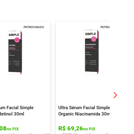
PATROCINADO
PATROCINADO
rum Facial Simple
Ultra Sérum Facial Simple
Retinol 30ml
Organic Niacinamida 30ml
08
R$
69
,
26
no PIX
no PIX