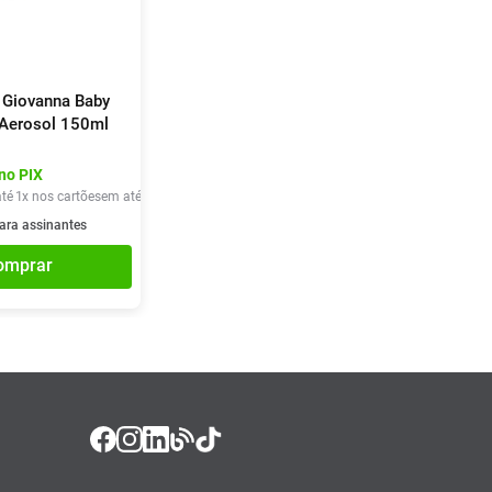
 Giovanna Baby
 Aerosol 150ml
no PIX
té
1
x nos cartões
em até
1
x de
R$
24
,
90
ara assinantes
omprar