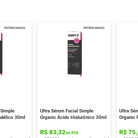
PATROCINADO
PATROCINADO
 Simple
Ultra Sérum Facial Simple
Ultra Sé
ndélico 30ml
Organic Ácido Hialurônico 30ml
Organic 
R$
83
,
32
R$
75
,
no PIX