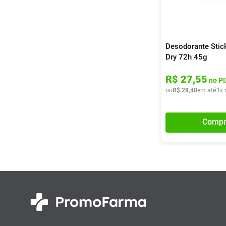
Desodorante Stic
Dry 72h 45g
R$
27
,
55
no PI
ou
R$
28
,
40
em até
1
x 
Compr