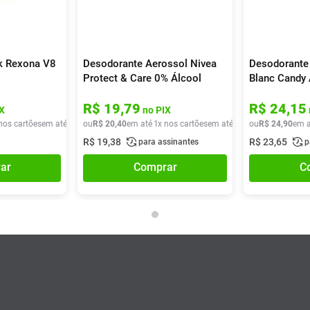
k Rexona V8
Desodorante Aerossol Nivea
Desodorante
Protect & Care 0% Álcool
Blanc Candy
Embalagem Econômica 48h
R$
19
,
79
R$
24
,
15
200ml
X
no PIX
nos cartões
em até
1
x de
ou
R$
R$
28
20
,
40
,
40
em até
1
x nos cartões
em até
1
x de
ou
R$
R$
20
24
,
40
,
90
em a
R$
19
,
38
R$
23
,
65
para assinantes
p
ar
Comprar
C