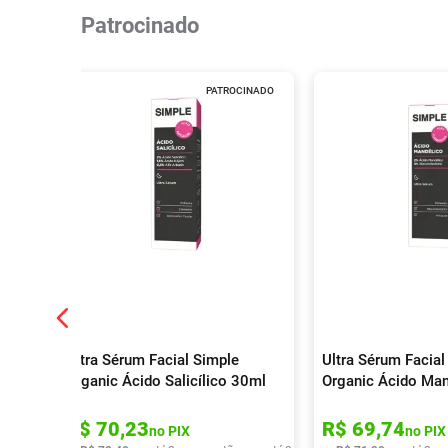
Patrocinado
PATROCINADO
Ultra Sérum Facial Simple
Ultra Sérum Facial
Organic Ácido Salicílico 30ml
Organic Ácido Ma
R$
70
,
23
R$
69
,
74
no PIX
no PIX