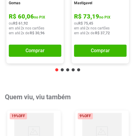
Gomas
Mastigavel
R$
60
,
06
R$
73
,
19
no PIX
no PIX
ou
R$
61
,
92
ou
R$
75
,
45
em até
2
x nos cartões
em até
2
x nos cartões
em até
2
x de
R$
30
,
96
em até
2
x de
R$
37
,
72
Comprar
Comprar
Quem viu, viu também
19%
OFF
9%
OFF