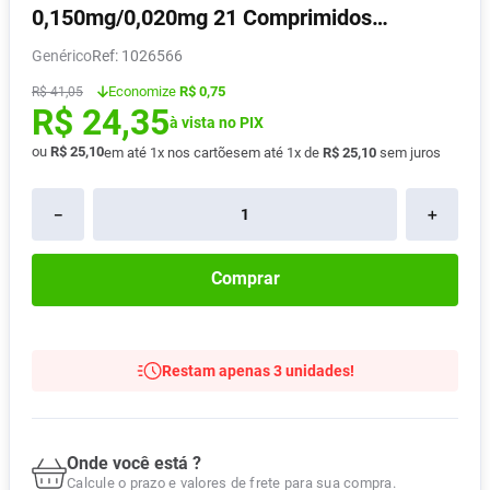
0,150mg/0,020mg 21 Comprimidos
Pampers Confort Sec
8
º
Eurofarma
Genérico
:
1026566
Vitamina D
9
º
Economize
R$ 0,75
R$
41
,
05
Soro Fisiológico
10
º
R$
24
,
35
à vista no PIX
ou
R$
25
,
10
em até
1
x nos cartões
em até
1
x de
R$
25
,
10
sem juros
－
＋
Comprar
Restam apenas 3 unidades!
Onde você está ?
Calcule o prazo e valores de frete para sua compra.