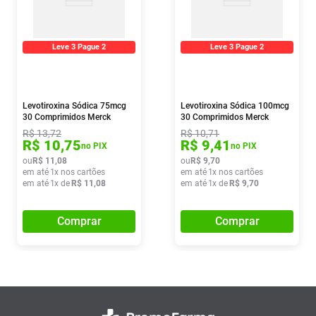
Leve 3 Pague 2
Leve 3 Pague 2
Levotiroxina Sódica 75mcg
Levotiroxina Sódica 100mcg
30 Comprimidos Merck
30 Comprimidos Merck
R$
13
,
72
R$
10
,
71
R$
10
,
75
R$
9
,
41
no PIX
no PIX
ou
R$
11
,
08
ou
R$
9
,
70
em até
1
x nos cartões
em até
1
x nos cartões
em até
1
x de
R$
11
,
08
em até
1
x de
R$
9
,
70
Comprar
Comprar