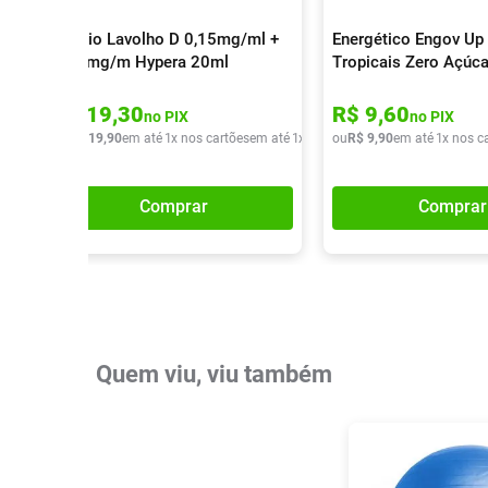
Colírio Lavolho D 0,15mg/ml +
Energético Engov Up 
0,30mg/m Hypera 20ml
Tropicais Zero Açúc
R$
19
,
30
R$
9
,
60
no PIX
no PIX
ou
R$
19
,
90
em até
1
x nos cartões
em até
1
x de
R$
ou
19
R$
,
90
9
,
90
em até
1
x nos c
Comprar
Comprar
Quem viu, viu também