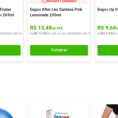
Restam 1 unidades!
Frutas
Engov After Léo Santana Pink
Engov Up O
ar 269ml
Lemonade 250ml
R$
13
,
48
R$
9
,
60
no PIX
artões
em até
1
x de
R$
ou
9
,
90
R$
13
,
90
em até
1
x nos cartões
em até
1
x de
R$
ou
13
R$
,
90
9
,
90
em 
Comprar