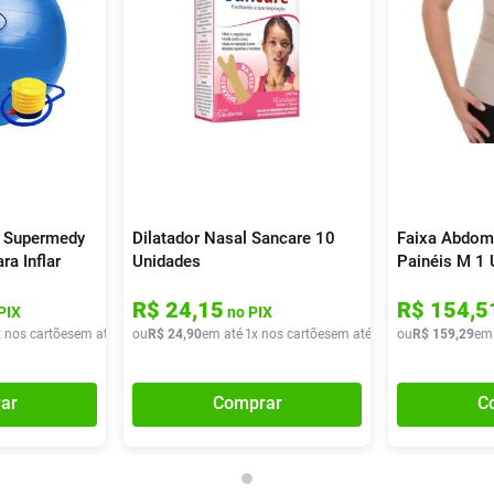
a Supermedy
Dilatador Nasal Sancare 10
Faixa Abdomi
a Inflar
Unidades
Painéis M 1 
R$
24
,
15
R$
154
,
5
PIX
no PIX
x nos cartões
em até
3
x de
ou
R$
R$
24
34
,
,
90
56
em até
1
x nos cartões
em até
1
x de
ou
R$
R$
24
159
,
90
,
29
em
ar
Comprar
C