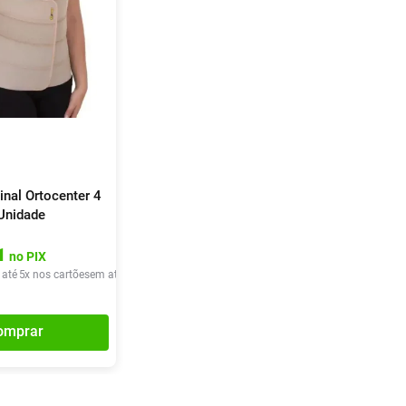
nal Ortocenter 4
Unidade
1
no PIX
 até
5
x nos cartões
em até
5
x de
R$
31
,
85
omprar