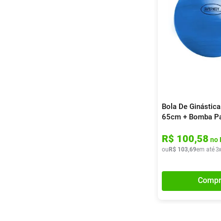
Bola De Ginástic
65cm + Bomba Par
R$
100
,
58
no 
ou
R$
103
,
69
em até
3
Compr