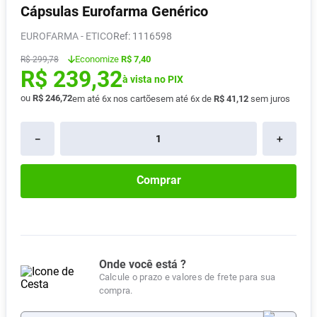
Cápsulas Eurofarma Genérico
Vitamina D
8
º
EUROFARMA - ETICO
:
1116598
Absorvente
9
º
Economize
R$ 7,40
R$
299
,
78
Lavitan
10
º
R$
239
,
32
à vista no PIX
ou
R$
246
,
72
em até
6
x nos cartões
em até
6
x de
R$
41
,
12
sem juros
－
＋
Comprar
Onde você está ?
Calcule o prazo e valores de frete para sua
compra.