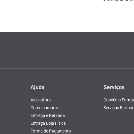
Escovas e Pentes
Colesterol e Triglicerídeos
Teste de Gravidez e
Copos
Olhos
, Pasta e Gel
Mascar
Ver 
tusão
Fertilidade
ador
Ver Tudo
Ver Tudo
Ver Tudo
Ver Tudo
Barras de Cereal
Tudo
Ver Tudo
Pós Barba
Ver Tudo
do
Ajuda
Serviços
Assinatura
Convênio Farmá
Como comprar
Serviços Farmac
Entrega e Retirada
Entrega Loja Física
Forma de Pagamento