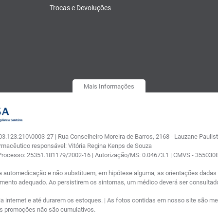
Trocas e Devoluções
Mais Informações
.123.210\0003-27 | Rua Conselheiro Moreira de Barros, 2168 - Lauzane Paulista
armacêutico responsável: Vitória Regina Kenps de Souza
 Processo: 25351.181179/2002-16 | Autorização/MS: 0.04673.1 | CMVS - 35503
a automedicação e não substituem, em hipótese alguma, as orientações dadas p
tamento adequado. Ao persistirem os sintomas, um médico deverá ser consultad
nternet e até durarem os estoques. | As fotos contidas em nosso site são meram
ras promoções não são cumulativos.