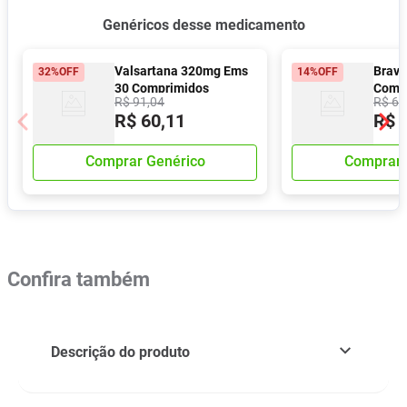
Genéricos desse medicamento
Valsartana 320mg Ems
Brava
32%
OFF
14%
OFF
30 Comprimidos
Comp
R$
91
,
04
R$
66
Reves
R$
60
,
11
R$
Comprar Genérico
Comprar 
Confira também
Descrição do produto