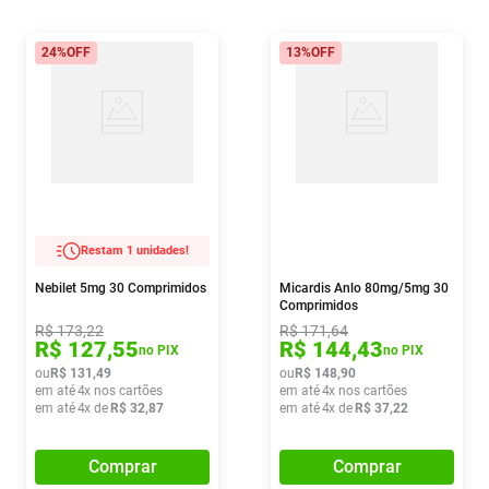
24%
OFF
13%
OFF
Restam 1 unidades!
Nebilet 5mg 30 Comprimidos
Micardis Anlo 80mg/5mg 30
Comprimidos
R$
173
,
22
R$
171
,
64
R$
127
,
55
R$
144
,
43
no PIX
no PIX
ou
R$
131
,
49
ou
R$
148
,
90
em até
4
x nos cartões
em até
4
x nos cartões
em até
4
x de
R$
32
,
87
em até
4
x de
R$
37
,
22
Comprar
Comprar