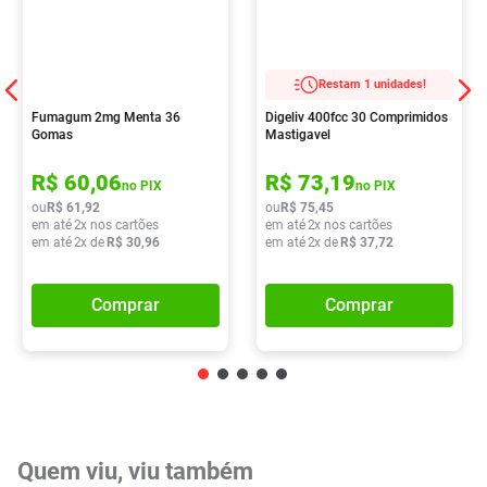
Restam 1 unidades!
Fumagum 2mg Menta 36
Digeliv 400fcc 30 Comprimidos
Gomas
Mastigavel
R$
60
,
06
R$
73
,
19
no PIX
no PIX
ou
R$
61
,
92
ou
R$
75
,
45
em até
2
x nos cartões
em até
2
x nos cartões
em até
2
x de
R$
30
,
96
em até
2
x de
R$
37
,
72
Comprar
Comprar
Quem viu, viu também