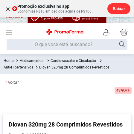
Promoção exclusiva no app
×
Baixar
Economize R$10 em pedidos acima de R$100
O que você está buscando?
Medicamentos
Cardiovascular e Circulação
Termos mais buscados
Anti-Hipertensivos
Diovan 320mg 28 Comprimidos Revestidos
Fralda
1
º
Voltar
Medley
2
º
48%
OFF
Lenço Umedecido
3
º
Fralda Xg
4
º
Fralda G
5
º
Shampoo
6
º
Diovan 320mg 28 Comprimidos Revestidos
Desodorante
7
º