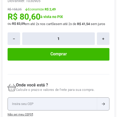
Diovan
:
1030905
Absorvente
8
º
Economize
R$ 2,49
R$
158
,
35
R$
80
,
60
Lavitan
9
º
à vista no PIX
Vitamina D
10
º
ou
R$
83
,
09
em até
2
x nos cartões
em até
2
x de
R$
41
,
54
sem juros
－
＋
Comprar
Onde você está ?
Calcule o prazo e valores de frete para sua compra.
Não sei meu CEP