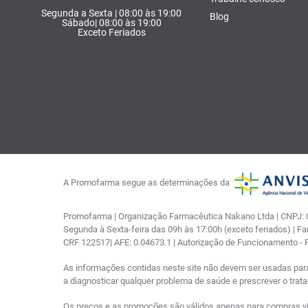
Segunda a Sexta | 08:00 às 19:00
Blog
Sábado| 08:00 às 19:00
Exceto Feriados
A Promofarma segue as determinações da
Promofarma | Organização Farmacêutica Nakano Ltda | CNPJ: 03
Segunda à Sexta-feira das 09h às 17:00h (exceto feriados) | F
CRF 122517| AFE: 0.04673.1 | Autorização de Funcionamento -
As informações contidas neste site não devem ser usadas par
a diagnosticar qualquer problema de saúde e prescrever o tra
Os preços e as promoções são válidos apenas para compras via i