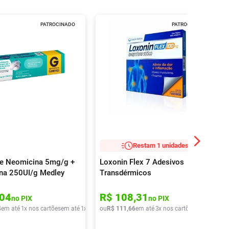
PATROCINADO
PATROCINADO
Restam 1 unidades!
de Neomicina 5mg/g +
Loxonin Flex 7 Adesivos
ina 250UI/g Medley
Transdérmicos
o Pomada
lógica 15g
04
R$
108
,
31
no PIX
no PIX
4
em até
1
x nos cartões
em até
1
x de
R$
ou
13
R$
,
44
111
,
66
em até
3
x nos cartões
em até
3
x d