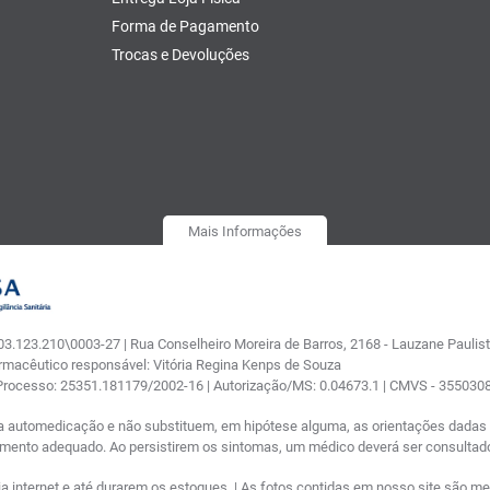
Forma de Pagamento
Trocas e Devoluções
Mais Informações
.123.210\0003-27 | Rua Conselheiro Moreira de Barros, 2168 - Lauzane Paulista
armacêutico responsável: Vitória Regina Kenps de Souza
 Processo: 25351.181179/2002-16 | Autorização/MS: 0.04673.1 | CMVS - 35503
a automedicação e não substituem, em hipótese alguma, as orientações dadas p
tamento adequado. Ao persistirem os sintomas, um médico deverá ser consultad
nternet e até durarem os estoques. | As fotos contidas em nosso site são meram