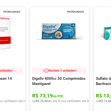
PATROCINADO
PATROCINADO
unidades!
Restam 1 unidades!
psen 14
Digeliv 400fcc 30 Comprimidos
Sulfato 
Mastigavel
Bacitrac
Genéric
Dermato
R$
73
,
19
R$
13
,
no PIX
os cartões
em até
1
x de
R$
ou
52
R$
,
57
75
,
45
em até
2
x nos cartões
em até
2
x de
R$
ou
37
R$
,
72
13
,
4