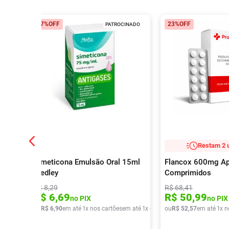
17%
OFF
23%
OFF
PATROCINADO
Restam 2 
Simeticona Emulsão Oral 15ml
Flancox 600mg A
Medley
Comprimidos
R$
8
,
29
R$
68
,
41
R$
6
,
69
R$
50
,
99
no PIX
no PIX
ou
R$
6
,
90
em até
1
x nos cartões
em até
1
x de
R$
ou
6
,
90
R$
52
,
57
em até
1
x n