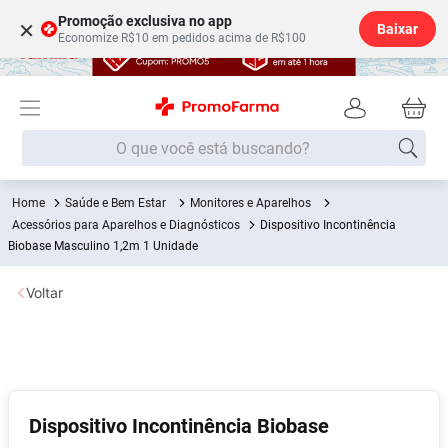
Promoção exclusiva no app
×
Baixar
Economize R$10 em pedidos acima de R$100
O que você está buscando?
Saúde e Bem Estar
Monitores e Aparelhos
Termos mais buscados
Acessórios para Aparelhos e Diagnósticos
Dispositivo Incontinência
Fralda
Biobase Masculino 1,2m 1 Unidade
1
º
Lenço Umedecido
2
º
Voltar
Medley
3
º
Fralda Xg
4
º
Fralda G
5
º
Desodorante
6
º
Dispositivo Incontinência Biobase
Shampoo
7
º