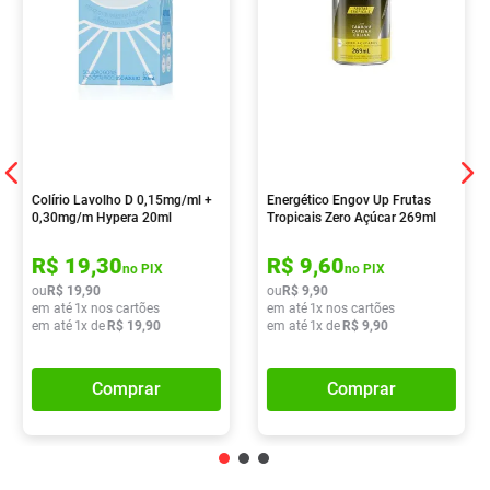
Colírio Lavolho D 0,15mg/ml +
Energético Engov Up Frutas
0,30mg/m Hypera 20ml
Tropicais Zero Açúcar 269ml
R$
19
,
30
R$
9
,
60
no PIX
no PIX
ou
R$
19
,
90
ou
R$
9
,
90
em até
1
x nos cartões
em até
1
x nos cartões
em até
1
x de
R$
19
,
90
em até
1
x de
R$
9
,
90
Comprar
Comprar