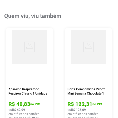
Quem viu, viu também
Aparelho Respiratório
Porta Comprimidos Pilbox
Respiron Classic 1 Unidade
Mini Semana Chocolate 1
Unidade
R$
40
,
83
R$
122
,
31
no PIX
no PIX
ou
R$
42
,
09
ou
R$
126
,
09
em até
1
x nos cartões
em até
4
x nos cartões