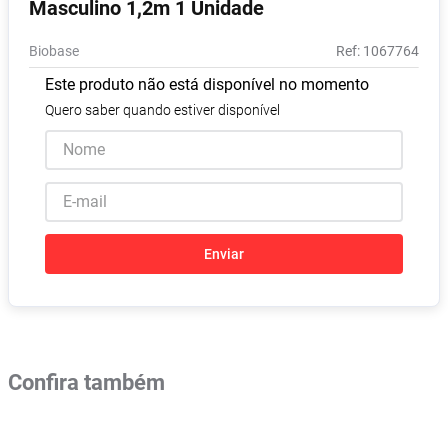
Masculino 1,2m 1 Unidade
Absorvente
8
º
Biobase
:
1067764
Pampers Confort Sec
9
º
Este produto não está disponível no momento
Lavitan
10
º
Quero saber quando estiver disponível
Enviar
Confira também