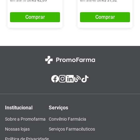
em até
1
x de
R$
42
,
09
em até
4
x de
R$
31
,
52
Comprar
Comprar
Institucional
Serviços
Sobre a Promofarma
Convênio Farmácia
Nossas lojas
Serviços Farmacêuticos
Política de Privacidade