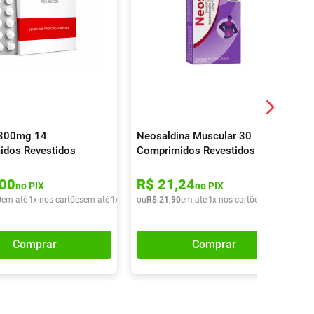
 300mg 14
Neosaldina Muscular 30
idos Revestidos
Comprimidos Revestidos
00
R$
21
,
24
no PIX
no PIX
0
em até
1
x nos cartões
em até
1
x de
R$
ou
29
R$
,
90
21
,
90
em até
1
x nos cartões
em até
1
x de
Comprar
Comprar