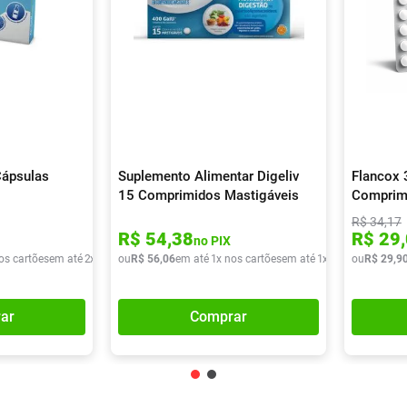
Cápsulas
Suplemento Alimentar Digeliv
Flancox
15 Comprimidos Mastigáveis
Comprim
R$
34
,
17
R$
54
,
38
R$
29
,
no PIX
os cartões
em até
2
x de
R$
ou
39
R$
,
43
56
,
06
em até
1
x nos cartões
em até
1
x de
R$
ou
56
R$
,
06
29
,
9
ar
Comprar