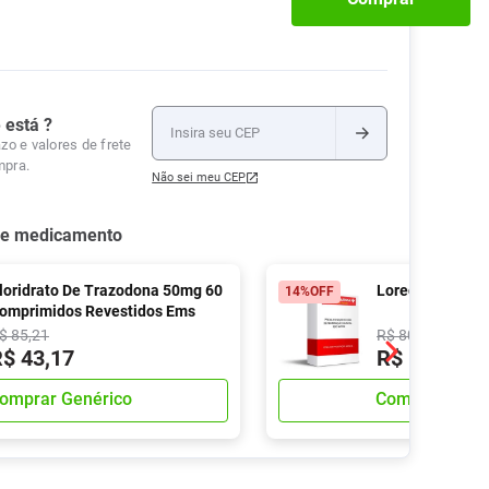
Tudo
Tiras para Teste
Lenços e Toalhas
Talcos
Esponjas
Umedecidas
Ver Tudo
Ver Tudo
Ver Tudo
Protetor de Colchão
 está ?
Roupas Íntimas
zo e valores de frete
Ver Tudo
mpra.
Não sei meu CEP
se medicamento
loridrato De Trazodona 50mg 60
Loredon 50mg 
14%
OFF
omprimidos Revestidos Ems
$
85
,
21
R$
80
,
91
R$
43
,
17
R$
67
,
55
omprar Genérico
Comprar Gené