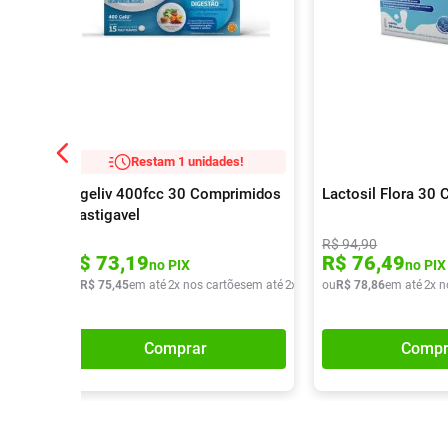
Restam 1 unidades!
Digeliv 400fcc 30 Comprimidos
Lactosil Flora 30 
Mastigavel
R$
94
,
90
R$
73
,
19
R$
76
,
49
no PIX
no PIX
ou
R$
75
,
45
em até
2
x nos cartões
em até
2
x de
R$
ou
37
R$
,
72
78
,
86
em até
2
x n
Comprar
Compr