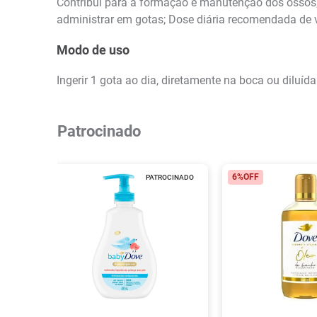
Contribui para a formação e manutenção dos ossos; A
administrar em gotas; Dose diária recomendada de
Modo de uso
Ingerir 1 gota ao dia, diretamente na boca ou diluí
Patrocinado
6%
OFF
PATROCINADO