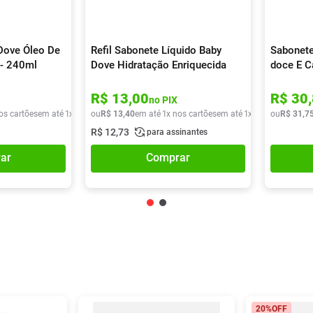
Dove Óleo De
Refil Sabonete Líquido Baby
Sabonete
 - 240ml
Dove Hidratação Enriquecida
doce E C
180ml
90g
R$
13
,
00
R$
30
,
no PIX
os cartões
em até
1
x de
R$
ou
33
R$
,
59
13
,
40
em até
1
x nos cartões
em até
1
x de
R$
ou
13
R$
,
40
31
,
7
R$
12
,
73
para assinantes
ar
Comprar
20%
OFF