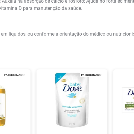
uxilia na absorção de cálcio e fósforo; Ajuda no fortaleciment
 vitamina D para manutenção da saúde.
da em líquidos, ou conforme a orientação do médico ou nutricion
PATROCINADO
PATROCINADO