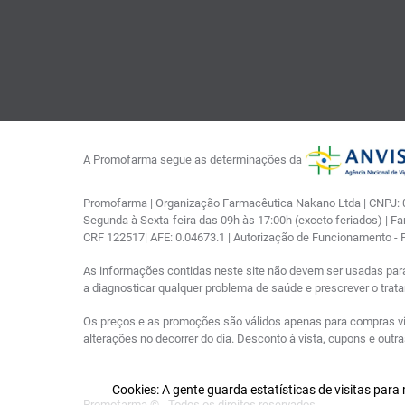
A Promofarma segue as determinações da
Promofarma | Organização Farmacêutica Nakano Ltda | CNPJ: 03
Segunda à Sexta-feira das 09h às 17:00h (exceto feriados) | F
CRF 122517| AFE: 0.04673.1 | Autorização de Funcionamento -
As informações contidas neste site não devem ser usadas par
a diagnosticar qualquer problema de saúde e prescrever o tra
Os preços e as promoções são válidos apenas para compras via i
alterações no decorrer do dia. Desconto à vista, cupons e out
Cookies: A gente guarda estatísticas de visitas par
Promofarma © - Todos os direitos reservados.