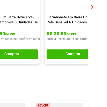
 Em Barra Dove Erva-
Kit Sabonete Em Barra Dove
amomila 6 Unidades De
Pele Sensível 6 Unidades
80
R$
30
,
80
no PIX
no PIX
5
em até
1
x nos cartões
em até
1
x de
R$
ou
31
R$
,
75
31
,
75
em até
1
x nos cartões
em até
1
x de
Comprar
Comprar
10%
OFF
10%
OFF