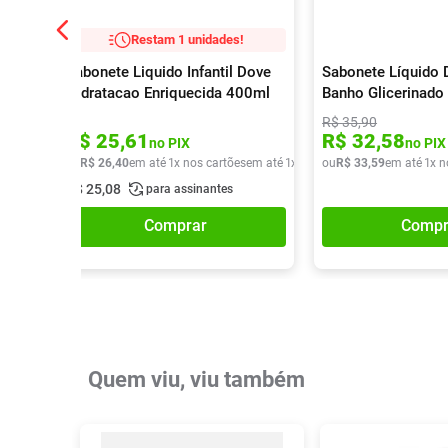
Restam 1 unidades!
Sabonete Liquido Infantil Dove
Sabonete Líquido 
Hidratacao Enriquecida 400ml
Banho Glicerinado
R$
35
,
90
R$
25
,
61
R$
32
,
58
no PIX
no PIX
ou
R$
26
,
40
em até
1
x nos cartões
em até
1
x de
R$
ou
26
R$
,
40
33
,
59
em até
1
x n
R$
25
,
08
para assinantes
Comprar
Compr
Quem viu, viu também