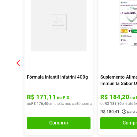
Fórmula Infantil Infatrini 400g
Suplemento Alime
Immunita Sabor 
R$
171
,
11
R$
184
,
20
no PIX
no 
ou
R$
176
,
40
em até
5
x nos cartões
em até
5
x de
ou
R$
R$
189
35
,
28
,
90
em até
6
R$
180
,
41
para 
Comprar
Compr