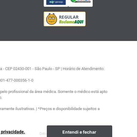
 - CEP 02430-001 - São Paulo - SP | Horário de Atendimento:
0801-477-000356-1-0
elo profissional da área médica. Somente o médico está apto
o.
ente ilustrativas. | *Preços e disponibilidade sujeitos a
Entendi e fechar
e privacidade.
Desenvolvimento
Plataforma