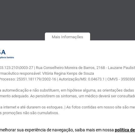
Mais Informações
.123.210\0003-27 | Rua Conselheiro Moreira de Barros, 2168 - Lauzane Paulista
armacêutico responsável: Vitória Regina Kenps de Souza
 Processo: 25351.181179/2002-16 | Autorização/MS: 0.04673.1 | CMVS - 35503
a automedicação e não substituem, em hipótese alguma, as orientações dadas p
tamento adequado. Ao persistirem os sintomas, um médico deverá ser consultad
nternet e até durarem os estoques. | As fotos contidas em nosso site são meram
ras promoções não são cumulativos.
a melhorar sua experiência de navegação, saiba mais em nossa
política d